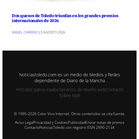
Dos quesos de Toledo triunfan en los grandes premios
internacionales de 2026
ANGEL CARRERO
|
5 AGOSTO 2026
Noticiastoledo.com es un medio de Medios y Redes
dependiente de Diario de la Mancha
Artículos patrocinados
Servicios de diseño web
Contacto
Sobre MyR
© 1995-2026 Color Vivo Internet. Otros contenidos se cita fuente.
Aviso Legal
Privacidad y Cookies
Publicidad
Enviar notas de prensa
Contacto
NoticiasToledo con registro ISSN 2990-2134