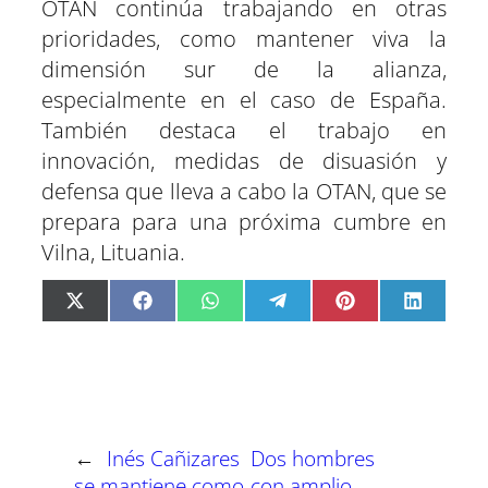
OTAN continúa trabajando en otras
prioridades, como mantener viva la
dimensión sur de la alianza,
especialmente en el caso de España.
También destaca el trabajo en
innovación, medidas de disuasión y
defensa que lleva a cabo la OTAN, que se
prepara para una próxima cumbre en
Vilna, Lituania.
C
C
C
C
C
C
X
F
W
T
P
L
o
o
o
o
o
o
(
a
h
e
i
i
m
m
m
m
m
m
T
c
a
l
n
n
p
p
p
p
p
p
w
e
t
e
t
k
a
a
a
a
a
a
i
b
s
g
e
e
r
r
r
r
r
r
t
o
A
r
r
d
t
t
t
t
t
t
t
o
p
a
e
I
i
i
i
i
i
i
e
k
p
m
s
n
r
r
r
r
r
r
r
t
e
e
e
e
e
e
)
n
n
n
n
n
n
←
Inés Cañizares
Dos hombres
se mantiene como
con amplio