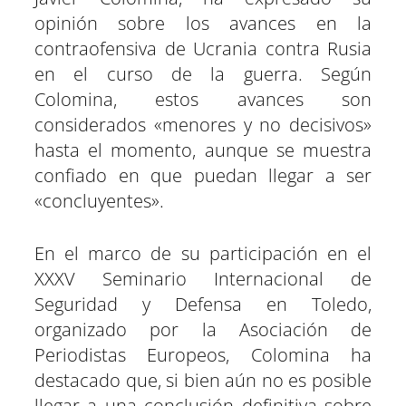
n
n
n
n
n
n
opinión sobre los avances en la
contraofensiva de Ucrania contra Rusia
en el curso de la guerra. Según
Colomina, estos avances son
considerados «menores y no decisivos»
hasta el momento, aunque se muestra
confiado en que puedan llegar a ser
«concluyentes».
En el marco de su participación en el
XXXV Seminario Internacional de
Seguridad y Defensa en Toledo,
organizado por la Asociación de
Periodistas Europeos, Colomina ha
destacado que, si bien aún no es posible
llegar a una conclusión definitiva sobre