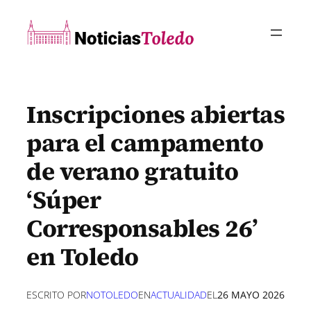
Saltar
al
contenido
Inscripciones abiertas
para el campamento
de verano gratuito
‘Súper
Corresponsables 26’
en Toledo
ESCRITO POR
NOTOLEDO
EN
ACTUALIDAD
EL
26 MAYO 2026