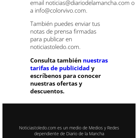
email
noticias@diariodelamancha.com
o
a
info@colorvivo.com
.
También puedes enviar tus
notas de prensa firmadas
para publicar en
noticiastoledo.com.
Consulta también
nuestras
tarifas de publicidad
y
escríbenos para conocer
nuestras ofertas y
descuentos.
Noticiastoledo.com es un medio de Medios y Redes
dependiente de Diario de la Mancha