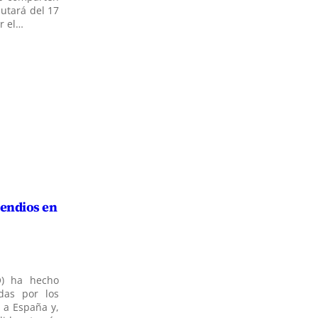
putará del 17
r el…
cendios en
O) ha hecho
das por los
 a España y,