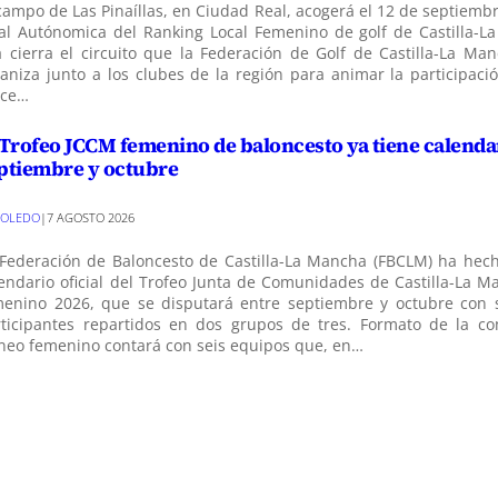
campo de Las Pinaíllas, en Ciudad Real, acogerá el 12 de septiemb
al Autónomica del Ranking Local Femenino de golf de Castilla-L
a cierra el circuito que la Federación de Golf de Castilla-La Ma
aniza junto a los clubes de la región para animar la participaci
ece…
 Trofeo JCCM femenino de baloncesto ya tiene calenda
ptiembre y octubre
TOLEDO
|
7 AGOSTO 2026
Federación de Baloncesto de Castilla-La Mancha (FBCLM) ha hech
endario oficial del Trofeo Junta de Comunidades de Castilla-La M
menino 2026, que se disputará entre septiembre y octubre con 
rticipantes repartidos en dos grupos de tres. Formato de la co
neo femenino contará con seis equipos que, en…