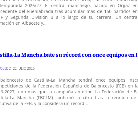
 temporada 2026/27. El central manchego, nacido en Orgaz en 
ocedente del Fuenlabrada tras acumular más de 150 partidos e
EF y Segunda División B a lo largo de su carrera. Un centra
rmación en Albacete y…
stilla-La Mancha bate su récord con once equipos en 
TOLEDO
|
22 JULIO 2026
 baloncesto de Castilla-La Mancha tendrá once equipos inscr
mpeticiones de la Federación Española de Baloncesto (FEB) en 
26-2027, uno más que la campaña anterior. La Federación de B
stilla-La Mancha (FBCLM) confirmó la cifra tras la reunión de
cutiva de la FEB, y la considera un récord…