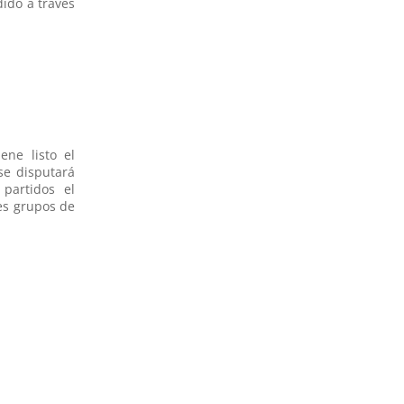
dido a través
ene listo el
se disputará
partidos el
res grupos de