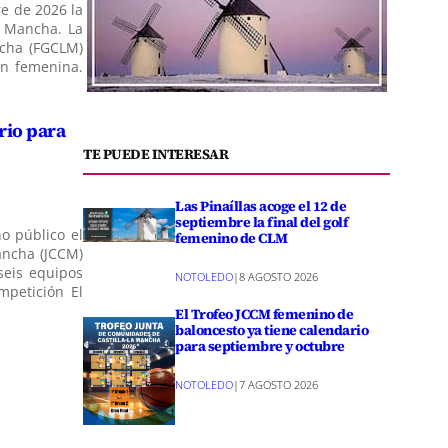
re de 2026 la
a Mancha. La
ncha (FGCLM)
ón femenina.
rio para
TE PUEDE INTERESAR
Las Pinaíllas acoge el 12 de
septiembre la final del golf
o público el
femenino de CLM
ancha (JCCM)
seis equipos
NOTOLEDO
|
8 AGOSTO 2026
mpetición El
El Trofeo JCCM femenino de
baloncesto ya tiene calendario
para septiembre y octubre
NOTOLEDO
|
7 AGOSTO 2026