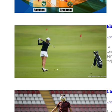
El
NO
La 
tor
se
tar
Ca
NO
El 