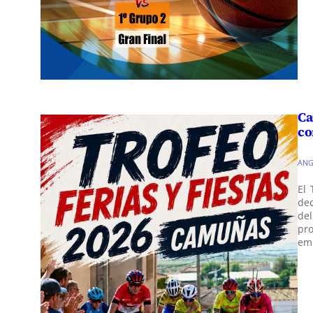
Ca
co
ANG
El 
dec
del
pr
em