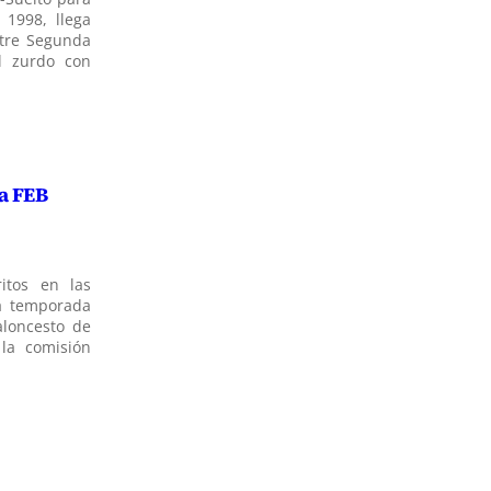
1998, llega
ntre Segunda
l zurdo con
la FEB
itos en las
la temporada
aloncesto de
 la comisión