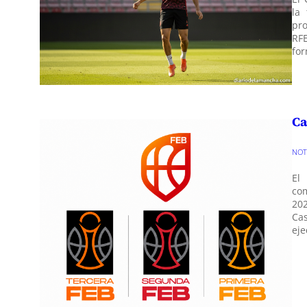
la
pr
RF
fo
Ca
NO
El
co
20
Ca
eje