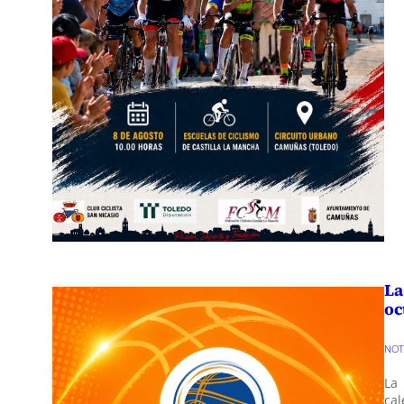
La
oc
NO
La 
cal