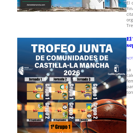
El 
Fin
cit
org
Tr
El
se
NO
La 
cal
fe
pa
tor