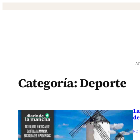
Saltar
al
contenido
A
Categoría:
Deporte
La
de
NO