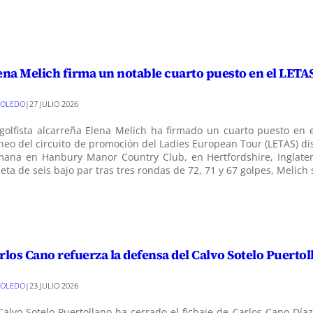
ena Melich firma un notable cuarto puesto en el LETA
TOLEDO
|
27 JULIO 2026
golfista alcarreña Elena Melich ha firmado un cuarto puesto en e
neo del circuito de promoción del Ladies European Tour (LETAS) d
mana en Hanbury Manor Country Club, en Hertfordshire, Inglate
jeta de seis bajo par tras tres rondas de 72, 71 y 67 golpes, Melic
rlos Cano refuerza la defensa del Calvo Sotelo Puertol
TOLEDO
|
23 JULIO 2026
Calvo Sotelo Puertollano ha cerrado el fichaje de Carlos Cano Día