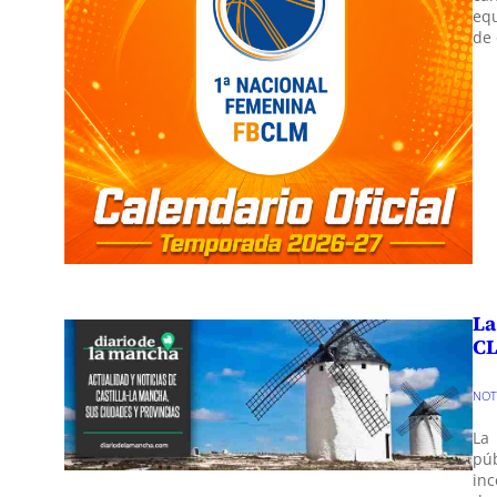
equ
de 
La
C
NO
La
pú
inc