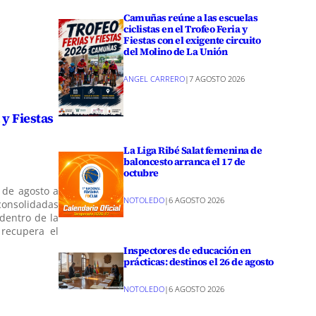
Camuñas reúne a las escuelas
ciclistas en el Trofeo Feria y
Fiestas con el exigente circuito
del Molino de La Unión
ANGEL CARRERO
|
7 AGOSTO 2026
 y Fiestas
La Liga Ribé Salat femenina de
baloncesto arranca el 17 de
octubre
 de agosto a
NOTOLEDO
|
6 AGOSTO 2026
consolidadas
 dentro de la
 recupera el
Inspectores de educación en
prácticas: destinos el 26 de agosto
NOTOLEDO
|
6 AGOSTO 2026