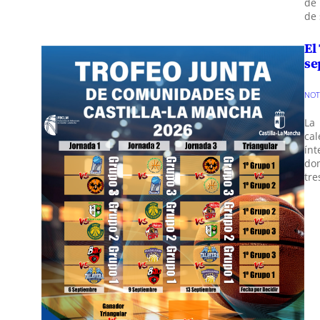
de 
de 
El
se
NO
La
cal
ín
dom
tre