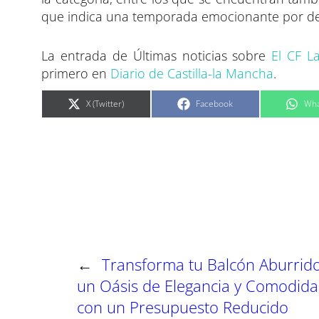
que indica una temporada emocionante por dela
La entrada de Últimas noticias sobre
El CF L
primero en
Diario de Castilla-la Mancha
.
C
C
C
X (Twitter)
Facebook
Wha
o
o
o
m
m
m
p
p
p
a
a
a
r
r
r
t
t
t
i
i
i
r
r
r
e
e
e
n
n
n
←
Transforma tu Balcón Aburrid
un Oásis de Elegancia y Comodid
con un Presupuesto Reducido