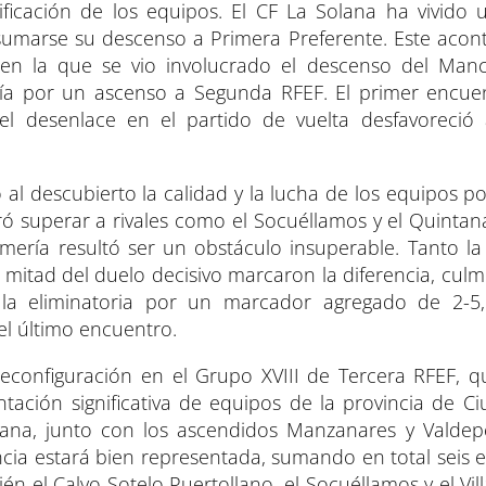
i
i
i
ificación de los equipos. El CF La Solana ha vivido 
r
r
e
e
nsumarse su descenso a Primera Preferente. Este acon
n
n
en la que se vio involucrado el descenso del Man
ría por un ascenso a Segunda RFEF. El primer encue
l desenlace en el partido de vuelta desfavoreció 
al descubierto la calidad y la lucha de los equipos p
ró superar a rivales como el Socuéllamos y el Quintana
lmería resultó ser un obstáculo insuperable. Tanto la
mitad del duelo decisivo marcaron la diferencia, cul
 la eliminatoria por un marcador agregado de 2-5,
l último encuentro.
reconfiguración en el Grupo XVIII de Tercera RFEF, q
ción significativa de equipos de la provincia de Ci
ana, junto con los ascendidos Manzanares y Valdep
cia estará bien representada, sumando en total seis 
n el Calvo Sotelo Puertollano, el Socuéllamos y el Vill