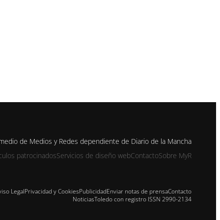
 medio de Medios y Redes dependiente de Diario de la Mancha
ículos patrocinados
Servicios de diseño web
Contacto
Sobre MyR
viso Legal
Privacidad y Cookies
Publicidad
Enviar notas de prensa
Contacto
NoticiasToledo con registro ISSN 2990-2134