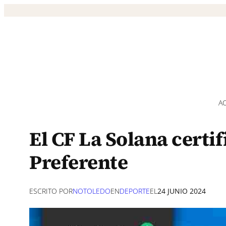
Saltar
al
contenido
A
El CF La Solana certi
Preferente
ESCRITO POR
NOTOLEDO
EN
DEPORTE
EL
24 JUNIO 2024