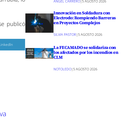
ANGEL CARRERO
|
5 AGOSTO 2026
Innovación en Soldadura con
Electrodo: Rompiendo Barreras
en Proyectos Complejos
e publicó
SILVIA PASTOR
|
5 AGOSTO 2026
C
LinkedIn
La FECAMADO se solidariza con
o
m
los afectados por los incendios en
p
CLM
a
r
NOTOLEDO
|
5 AGOSTO 2026
r
e
n
eva