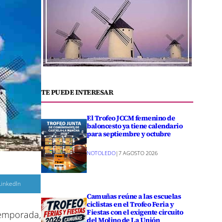
TE PUEDE INTERESAR
El Trofeo JCCM femenino de
baloncesto ya tiene calendario
para septiembre y octubre
NOTOLEDO
|
7 AGOSTO 2026
C
LinkedIn
o
m
Camuñas reúne a las escuelas
p
ciclistas en el Trofeo Feria y
a
Fiestas con el exigente circuito
temporada,
r
del Molino de La Unión