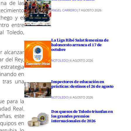
una de las
r
e
tecimiento
ANGEL CARRERO
|
7 AGOSTO 2026
n
chego y el
ntro entre
al Toledo,
La Liga Ribé Salat femenina de
baloncesto arranca el 17 de
octubre
or alcanzar
r del Rey,
NOTOLEDO
|
6 AGOSTO 2026
 estrategia
minando en
 tras una
Inspectores de educación en
prácticas: destinos el 26 de agosto
NOTOLEDO
|
6 AGOSTO 2026
ue para la
udad Real.
Dos quesos de Toledo triunfan en
eñas, este
los grandes premios
internacionales de 2026
equipos en
arrubia, lo