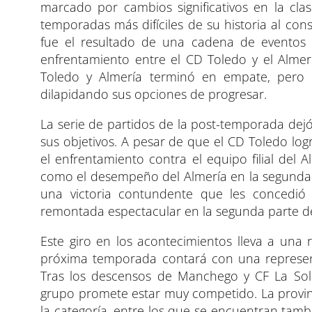
i
i
i
marcado por cambios significativos en la clas
r
r
r
e
e
e
temporadas más difíciles de su historia al co
n
n
n
fue el resultado de una cadena de eventos 
enfrentamiento entre el CD Toledo y el Alme
Toledo y Almería terminó en empate, pero e
dilapidando sus opciones de progresar.
La serie de partidos de la post-temporada dejó 
sus objetivos. A pesar de que el CD Toledo log
el enfrentamiento contra el equipo filial del A
como el desempeño del Almería en la segunda 
una victoria contundente que les concedió
remontada espectacular en la segunda parte de
Este giro en los acontecimientos lleva a una 
próxima temporada contará con una representa
Tras los descensos de Manchego y CF La Sol
grupo promete estar muy competido. La provin
la categoría, entre los que se encuentran tambié