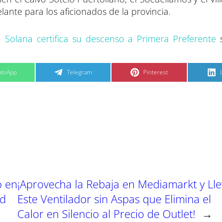
nte para los aficionados de la provincia.
a Solana certifica su descenso a Primera Preferente
s
C
C
tsApp
Telegram
Pinterest
o
o
m
m
p
p
a
a
r
r
t
t
t
i
i
i
r
r
e
e
n
n
o en
¡Aprovecha la Rebaja en Mediamarkt y Ll
ad
Este Ventilador sin Aspas que Elimina el
Calor en Silencio al Precio de Outlet!
→