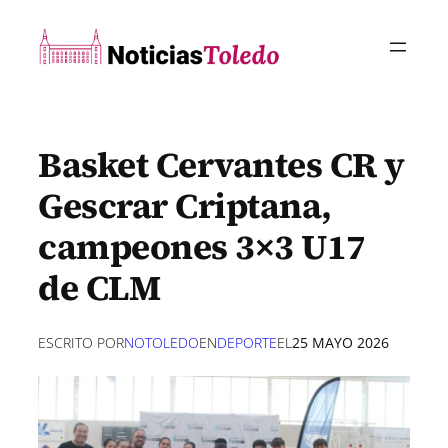
Saltar
al
contenido
Basket Cervantes CR y
Gescrar Criptana,
campeones 3×3 U17
de CLM
ESCRITO POR
NOTOLEDO
EN
DEPORTE
EL
25 MAYO 2026