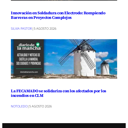
Innovación en Soldadura con Electrodo: Rompiendo
Barreras en Proyectos Complejos
SILVIA PASTOR
|
5 AGOSTO 2026
La FECAMADO se solidariza con los afectados por los
incendios en CLM
NOTOLEDO
|
5 AGOSTO 2026