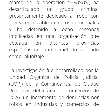
marco de la operación “EGUSUS”, ha
i
i
i
i
i
i
e
k
p
m
s
n
r
r
r
r
r
r
r
t
e
e
e
e
e
e
)
desarticulado un grupo criminal
n
n
n
n
n
n
presuntamente dedicado al robo con
fuerza en establecimientos comerciales
y ha detenido a ocho personas
implicadas en una organización que
actuaba en distintas provincias
españolas mediante el método conocido
como “alunizaje”.
La investigación fue desarrollada por la
Unidad Orgánica de Policía Judicial
(UOPJ) de la Comandancia de Ciudad
Real tras detectarse, a comienzos de
2026, un incremento de denuncias por
robos en industrias y comercios de