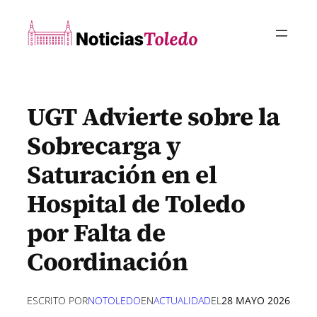
Saltar
al
contenido
UGT Advierte sobre la
Sobrecarga y
Saturación en el
Hospital de Toledo
por Falta de
Coordinación
ESCRITO POR
NOTOLEDO
EN
ACTUALIDAD
EL
28 MAYO 2026