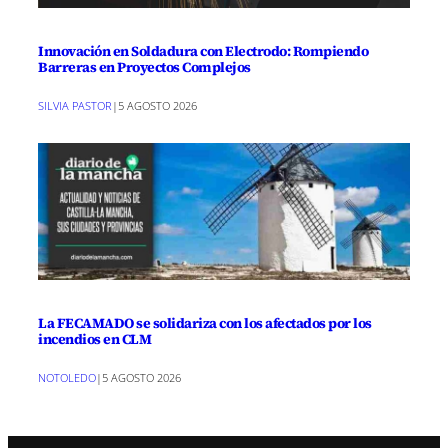
Innovación en Soldadura con Electrodo: Rompiendo
Barreras en Proyectos Complejos
SILVIA PASTOR
|
5 AGOSTO 2026
La FECAMADO se solidariza con los afectados por los
incendios en CLM
NOTOLEDO
|
5 AGOSTO 2026