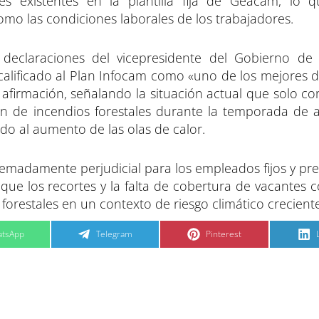
tes existentes en la plantilla fija de Geacam, lo 
omo las condiciones laborales de los trabajadores.
declaraciones del vicepresidente del Gobierno de C
calificado al Plan Infocam como «uno de los mejores di
afirmación, señalando la situación actual que solo co
ón de incendios forestales durante la temporada de al
do al aumento de las olas de calor.
remadamente perjudicial para los empleados fijos y pre
n que los recortes y la falta de cobertura de vacantes 
forestales en un contexto de riesgo climático creciente
C
C
tsApp
Telegram
Pinterest
o
o
m
m
p
p
a
a
r
r
t
t
t
i
i
i
r
r
e
e
n
n