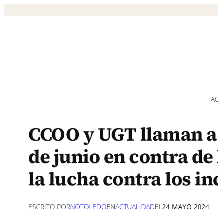
Saltar
al
contenido
A
CCOO y UGT llaman a 
de junio en contra de
la lucha contra los in
ESCRITO POR
NOTOLEDO
EN
ACTUALIDAD
EL
24 MAYO 2024