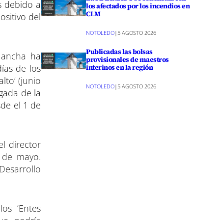
s debido a
los afectados por los incendios en
CLM
ositivo del
NOTOLEDO
|
5 AGOSTO 2026
Publicadas las bolsas
 Mancha ha
provisionales de maestros
días de los
interinos en la región
lto’ (junio
NOTOLEDO
|
5 AGOSTO 2026
rgada de la
de el 1 de
l director
9 de mayo.
Desarrollo
os ‘Entes