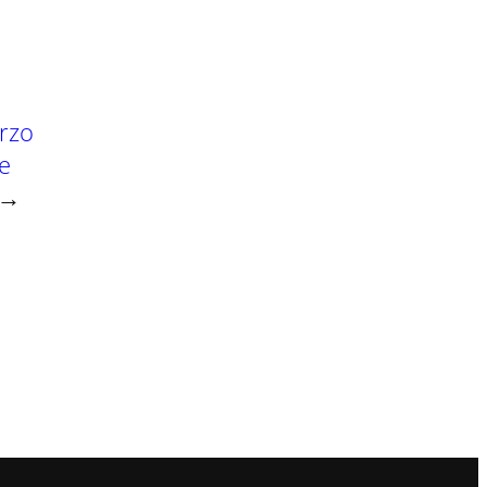
rzo
de
→