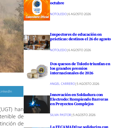
octubre
NOTOLEDO
|
6 AGOSTO 2026
Inspectores de educación en
prácticas: destinos el 26 de agosto
NOTOLEDO
|
6 AGOSTO 2026
Dos quesos de Toledo triunfan en
los grandes premios
internacionales de 2026
ANGEL CARRERO
|
5 AGOSTO 2026
C
LinkedIn
Innovación en Soldadura con
o
m
Electrodo: Rompiendo Barreras
p
en Proyectos Complejos
a
 (UGT) han
r
SILVIA PASTOR
|
5 AGOSTO 2026
tenible de
r
e
tinción de
n
La FECAMADO se solidariza con