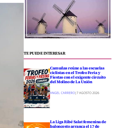
TE PUEDE INTERESAR
Camuñas reúne a las escuelas
ciclistas en el Trofeo Feria y
Fiestas con el exigente circuito
del Molino de La Unión
ANGEL CARRERO
|
7 AGOSTO 2026
La Liga Ribé Salat femenina de
baloncesto arranca el 17 de