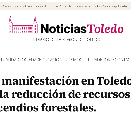
¿Quiénes somos?
Enviar notas de prensa
Publicidad
Privacidad y Cookies
Aviso Legal
Contact
EL DIARIO DE LA REGIÓN DE TOLEDO
CTUALIDAD
SOCIEDAD
EDUCACIÓN
TURISMO
CULTURA
DEPORTE
CONTAC
manifestación en Toledo 
 la reducción de recursos
cendios forestales.