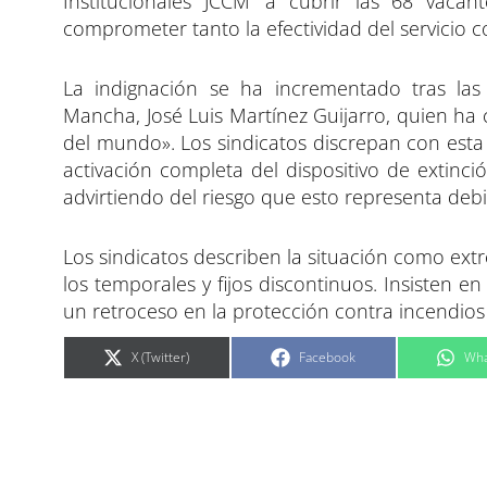
Institucionales JCCM’ a cubrir las 68 vacan
comprometer tanto la efectividad del servicio c
La indignación se ha incrementado tras las 
Mancha, José Luis Martínez Guijarro, quien ha 
del mundo». Los sindicatos discrepan con esta 
activación completa del dispositivo de extinci
advirtiendo del riesgo que esto representa debi
Los sindicatos describen la situación como ext
los temporales y fijos discontinuos. Insisten e
un retroceso en la protección contra incendios 
C
C
C
X (Twitter)
Facebook
Wha
o
o
o
m
m
m
p
p
p
a
a
a
r
r
r
t
t
t
i
i
i
r
r
r
e
e
e
n
n
n