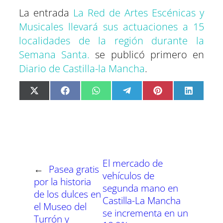
La entrada
La Red de Artes Escénicas y
Musicales llevará sus actuaciones a 15
localidades de la región durante la
Semana Santa.
se publicó primero en
Diario de Castilla-la Mancha
.
C
C
C
C
C
C
X
F
W
T
P
L
o
o
o
o
o
o
(
a
h
e
i
i
m
m
m
m
m
m
T
c
a
l
n
n
p
p
p
p
p
p
w
e
t
e
t
k
a
a
a
a
a
a
i
b
s
g
e
e
r
r
r
r
r
r
t
o
A
r
r
d
t
t
t
t
t
t
t
o
p
a
e
I
i
i
i
i
i
i
e
k
p
m
s
n
r
r
r
r
r
r
r
t
e
e
e
e
e
e
)
n
n
n
n
n
n
El mercado de
←
Pasea gratis
vehículos de
por la historia
segunda mano en
de los dulces en
Castilla-La Mancha
el Museo del
se incrementa en un
Turrón y