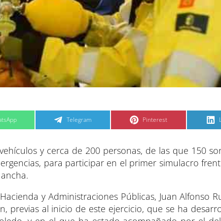
C
C
tsApp
Telegram
Pinterest
o
o
m
m
p
p
a
a
vehículos y cerca de 200 personas, de las que 150 son
r
r
t
t
t
i
i
i
rgencias, para participar en el primer simulacro frent
r
r
e
e
Mancha.
n
n
 Hacienda y Administraciones Públicas, Juan Alfonso Ru
previas al inicio de este ejercicio, que se ha desarr