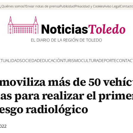
¿Quiénes somos?
Enviar notas de prensa
Publicidad
Privacidad y Cookies
Aviso Legal
Contact
EL DIARIO DE LA REGIÓN DE TOLEDO
CTUALIDAD
SOCIEDAD
EDUCACIÓN
TURISMO
CULTURA
DEPORTE
CONTAC
 moviliza más de 50 vehí
as para realizar el prime
iesgo radiológico
022