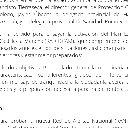
n Toledo, y en el que ha estado acompañado por el de
ncisco Tierraseca; el director general de Protección 
oledo, Javier Úbeda; la delegada provincial de H
 García; y la delegada provincial de Sanidad, Rocío Rod
 ha servido para ensayar la activación del Plan E
de Castilla-La Mancha (RADIOCAM), “que comprende el c
esarios ante este tipo de situaciones”, así como para
s errores y estar mejor preparados”.
le dos objetivos. Por un lado, “tener la maquinaria
acterísticas, los diferentes grupos de intervenc
r un mensaje de tranquilidad a la ciudadanía acerca 
dios y la preparación necesaria para hacer frente a s
al
ara probar la nueva Red de Alertas Nacional (RAN
n Civil, dependiente del Ministerio del Interior, en c