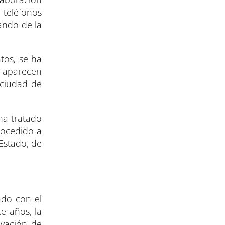
 teléfonos
ando de la
tos, se ha
e aparecen
 ciudad de
 ha tratado
procedido a
 Estado, de
ado con el
e años, la
ivación de