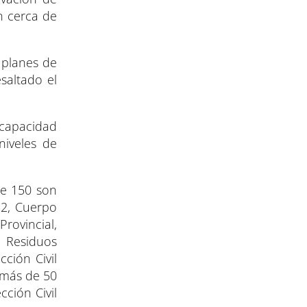
en cerca de
s planes de
saltado el
 capacidad
niveles de
ue 150 son
-2, Cuerpo
rovincial,
 Residuos
ción Civil
emás de 50
ción Civil