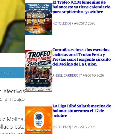
El Trofeo JCCM femenino de
baloncesto ya tiene calendario
para septiembre y octubre
NOTOLEDO
|
7 AGOSTO 2026
Camuñas reúne a las escuelas
ciclistas en el Trofeo Feria y
Fiestas con el exigente circuito
del Molino de La Unión
C
LinkedIn
ANGEL CARRERO
|
7 AGOSTO 2026
o
m
p
a
 efectivos
r
e al riesgo
r
e
La Liga Ribé Salat femenina de
n
baloncesto arranca el 17 de
octubre
iz Molina,
ollado esta
NOTOLEDO
|
6 AGOSTO 2026