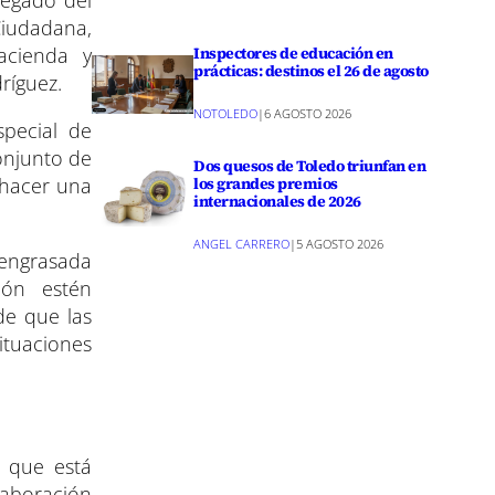
legado del
Ciudadana,
Inspectores de educación en
acienda y
prácticas: destinos el 26 de agosto
ríguez.
NOTOLEDO
|
6 AGOSTO 2026
special de
onjunto de
Dos quesos de Toledo triunfan en
 hacer una
los grandes premios
internacionales de 2026
ANGEL CARRERO
|
5 AGOSTO 2026
 engrasada
ión estén
de que las
ituaciones
) que está
olaboración