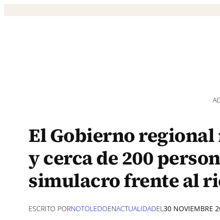
Saltar
al
contenido
A
El Gobierno regional
y cerca de 200 person
simulacro frente al r
ESCRITO POR
NOTOLEDO
EN
ACTUALIDAD
EL
30 NOVIEMBRE 2