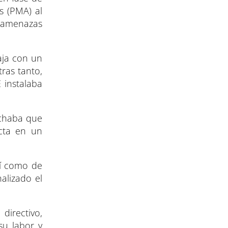
s (PMA) al
 amenazas
caja con un
ras tanto,
 instalaba
echaba que
acta en un
sí como de
alizado el
irectivo,
su labor y