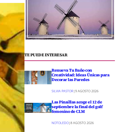
TE PUEDE INTERESAR
Renueva Tu Baño con
Creatividad: Ideas Únicas para
Decorar las Paredes
SILVIA PASTOR
|
9 AGOSTO 2026
Las Pinaíllas acoge el 12 de
septiembre la final del golf
femenino de CLM
NOTOLEDO
|
8 AGOSTO 2026