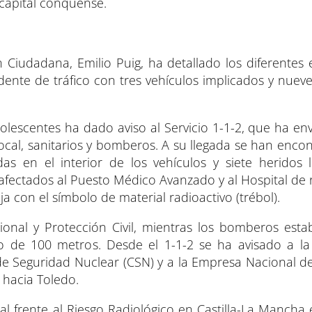
 capital conquense.
n Ciudadana, Emilio Puig, ha detallado los diferentes 
ente de tráfico con tres vehículos implicados y nuev
lescentes ha dado aviso al Servicio 1-1-2, que ha env
ocal, sanitarios y bomberos. A su llegada se han enco
 en el interior de los vehículos y siete heridos l
 afectados al Puesto Médico Avanzado y al Hospital de 
ja con el símbolo de material radioactivo (trébol).
cional y Protección Civil, mientras los bomberos esta
 de 100 metros. Desde el 1-1-2 se ha avisado a la
de Seguridad Nuclear (CSN) y a la Empresa Nacional d
 hacia Toledo.
l frente al Riesgo Radiológico en Castilla-La Mancha 