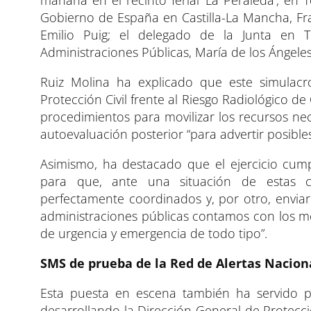
mañana en el recinto ferial ‘La Peraleda’, e
Gobierno de España en Castilla-La Mancha, Fra
Emilio Puig; el delegado de la Junta en T
Administraciones Públicas, María de los Ángeles
Ruiz Molina ha explicado que este simulacro
Protección Civil frente al Riesgo Radiológico 
procedimientos para movilizar los recursos nec
autoevaluación posterior “para advertir posible
Asimismo, ha destacado que el ejercicio cump
para que, ante una situación de estas car
perfectamente coordinados y, por otro, envia
administraciones públicas contamos con los me
de urgencia y emergencia de todo tipo”.
SMS de prueba de la Red de Alertas Nacion
Esta puesta en escena también ha servido p
desarrollando la Dirección General de Protecció