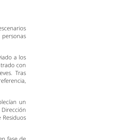
escenarios
e personas
iado a los
ntrado con
eves. Tras
referencia,
blecían un
 Dirección
e Residuos
en fase de