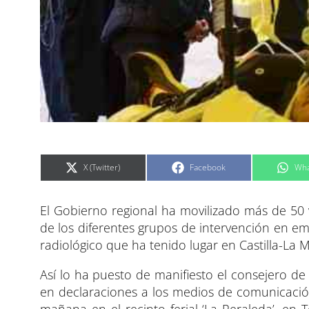
C
C
C
X (Twitter)
Facebook
Wha
o
o
o
m
m
m
p
p
p
a
a
a
El Gobierno regional ha movilizado más de 50 
r
r
r
t
t
t
i
i
i
de los diferentes grupos de intervención en eme
r
r
r
e
e
e
radiológico que ha tenido lugar en Castilla-La 
n
n
n
Así lo ha puesto de manifiesto el consejero de
en declaraciones a los medios de comunicación, 