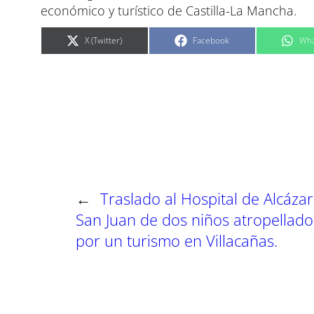
económico y turístico de Castilla-La Mancha.
C
C
C
X (Twitter)
Facebook
Wha
o
o
o
m
m
m
p
p
p
a
a
a
r
r
r
t
t
t
i
i
i
r
r
r
e
e
e
n
n
n
←
Traslado al Hospital de Alcáza
San Juan de dos niños atropellado
por un turismo en Villacañas.