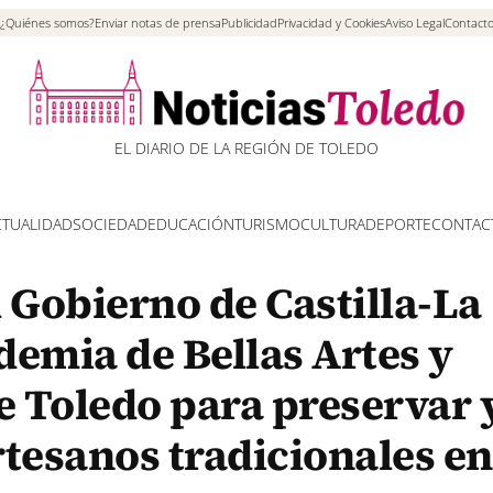
¿Quiénes somos?
Enviar notas de prensa
Publicidad
Privacidad y Cookies
Aviso Legal
Contact
EL DIARIO DE LA REGIÓN DE TOLEDO
CTUALIDAD
SOCIEDAD
EDUCACIÓN
TURISMO
CULTURA
DEPORTE
CONTAC
 Gobierno de Castilla-La
demia de Bellas Artes y
e Toledo para preservar 
rtesanos tradicionales en