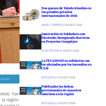
Dos quesos de Toledo triunfan en
los grandes premios
internacionales de 2026
ANGEL CARRERO
|
5 AGOSTO 2026
Innovación en Soldadura con
Electrodo: Rompiendo Barreras
en Proyectos Complejos
SILVIA PASTOR
|
5 AGOSTO 2026
La FECAMADO se solidariza con
los afectados por los incendios en
CLM
NOTOLEDO
|
5 AGOSTO 2026
C
LinkedIn
o
m
Publicadas las bolsas
p
provisionales de maestros
a
Toledo han
r
interinos en la región
 la región.
r
NOTOLEDO
|
5 AGOSTO 2026
e
 durante la