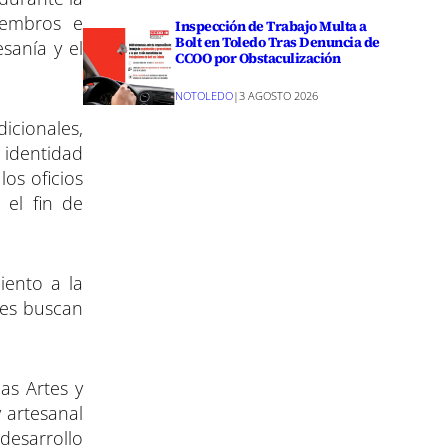
n
iembros e
Inspección de Trabajo Multa a
Bolt en Toledo Tras Denuncia de
sanía y el
CCOO por Obstaculización
NOTOLEDO
|
3 AGOSTO 2026
dicionales,
 identidad
los oficios
 el fin de
iento a la
enes buscan
as Artes y
y artesanal
 desarrollo