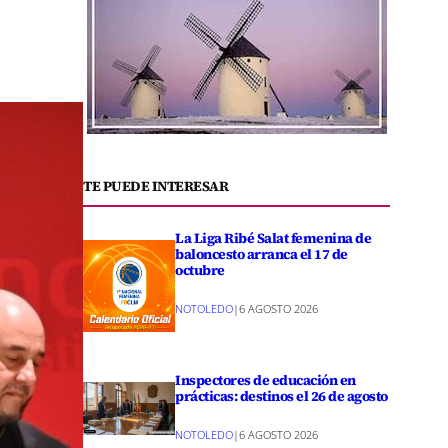
TE PUEDE INTERESAR
La Liga Ribé Salat femenina de
baloncesto arranca el 17 de
octubre
NOTOLEDO
|
6 AGOSTO 2026
Inspectores de educación en
prácticas: destinos el 26 de agosto
NOTOLEDO
|
6 AGOSTO 2026