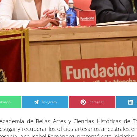
C
C
tsApp
Telegram
Pinterest
o
o
m
m
p
p
a
a
Academia de Bellas Artes y Ciencias Históricas de 
r
r
t
t
t
i
i
i
igar y recuperar los oficios artesanos ancestrales en
r
r
e
e
esanía, Ana Isabel Fernández, presentó esta iniciativa