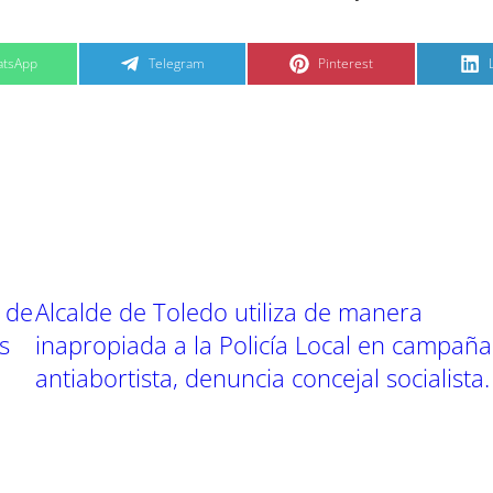
C
C
tsApp
Telegram
Pinterest
o
o
m
m
p
p
a
a
r
r
t
t
t
i
i
i
r
r
e
e
n
n
r de
Alcalde de Toledo utiliza de manera
s
inapropiada a la Policía Local en campaña
antiabortista, denuncia concejal socialista.