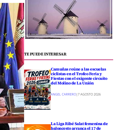
TE PUEDE INTERESAR
Camuñas reúne a las escuelas
ciclistas en el Trofeo Feria y
Fiestas con el exigente circuito
del Molino de La Unión
ANGEL CARRERO
|
7 AGOSTO 2026
La Liga Ribé Salat femenina de
baloncesto arranca el 17 de