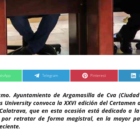
C
C
tsApp
Telegram
Pinterest
o
o
m
m
p
p
a
a
xcmo. Ayuntamiento de Argamasilla de Cva (Ciudad 
r
r
t
t
t
i
i
i
 University convoca la XXVI edición del Certamen 
r
r
e
e
Calatrava, que en esta ocasión está dedicado a la
n
n
 por retratar de forma magistral, en la mayor pa
eciente.