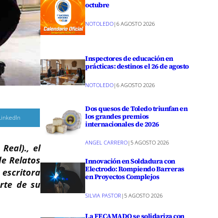
octubre
NOTOLEDO
|
6 AGOSTO 2026
Inspectores de educación en
prácticas: destinos el 26 de agosto
NOTOLEDO
|
6 AGOSTO 2026
Dos quesos de Toledo triunfan en
los grandes premios
C
LinkedIn
o
internacionales de 2026
m
p
a
ANGEL CARRERO
|
5 AGOSTO 2026
Real)., el
r
de Relatos
Innovación en Soldadura con
r
Electrodo: Rompiendo Barreras
e
 escritora
n
en Proyectos Complejos
rte de su
SILVIA PASTOR
|
5 AGOSTO 2026
La FECAMADO se solidariza con