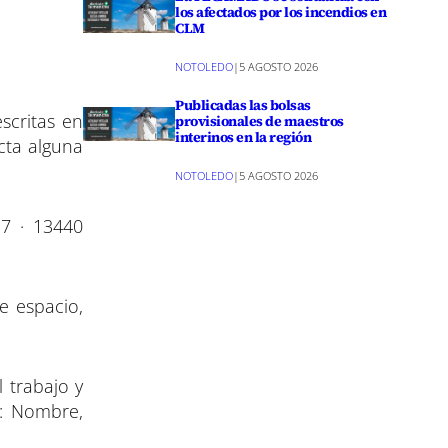
los afectados por los incendios en
CLM
NOTOLEDO
|
5 AGOSTO 2026
Publicadas las bolsas
scritas en
provisionales de maestros
interinos en la región
ecta alguna
NOTOLEDO
|
5 AGOSTO 2026
 7 · 13440
e espacio,
l trabajo y
r: Nombre,