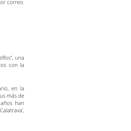
or correo.
lfos”, una
tos con la
rio, en la
sus más de
 años han
Calatrava’,