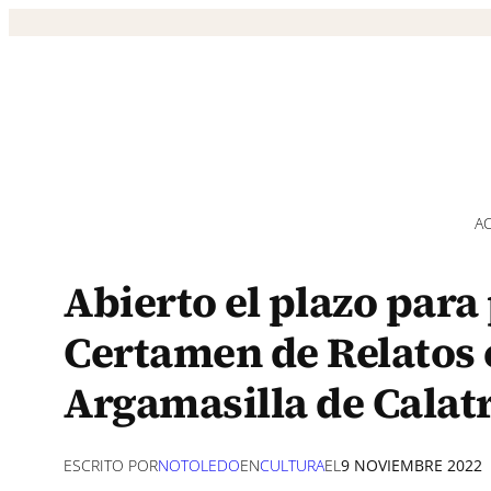
Saltar
al
contenido
A
Abierto el plazo para
Certamen de Relatos 
Argamasilla de Calat
ESCRITO POR
NOTOLEDO
EN
CULTURA
EL
9 NOVIEMBRE 2022