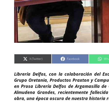
C
C
C
X (Twitter)
Facebook
Wha
o
o
o
m
m
m
p
p
p
a
a
a
Librería Delfos, con la colaboración del E
r
r
r
t
t
t
i
i
i
Grupo Oretania, Productos Praxton y Campus
r
r
r
e
e
e
en Prosa Librería Delfos de Argamasilla de 
n
n
n
Almudena Grandes, recientemente fallecida
obra, una época oscura de nuestra historia r