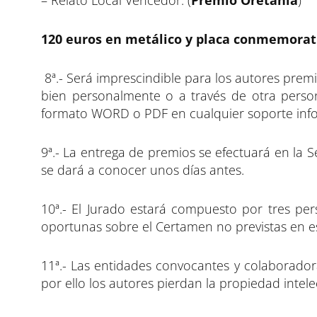
– Relato Local Vencedor: (
Premio Oretania
)
120 euros en metálico y placa conmemorat
8ª.- Será imprescindible para los autores premi
bien personalmente o a través de otra perso
formato WORD o PDF en cualquier soporte info
9ª.- La entrega de premios se efectuará en la Se
se dará a conocer unos días antes.
10ª.- El Jurado estará compuesto por tres pe
oportunas sobre el Certamen no previstas en e
11ª.- Las entidades convocantes y colaboradora
por ello los autores pierdan la propiedad intele