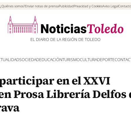
¿Quiénes somos?
Enviar notas de prensa
Publicidad
Privacidad y Cookies
Aviso Legal
Contact
EL DIARIO DE LA REGIÓN DE TOLEDO
CTUALIDAD
SOCIEDAD
EDUCACIÓN
TURISMO
CULTURA
DEPORTE
CONTAC
 participar en el XXVI
en Prosa Librería Delfos 
rava