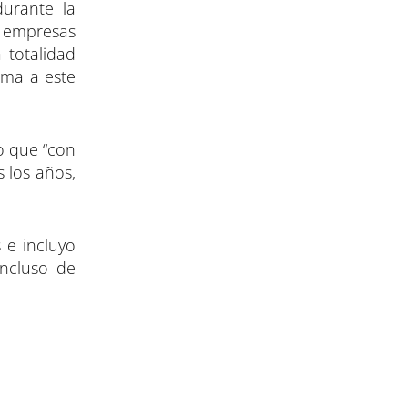
durante la
, empresas
 totalidad
rma a este
o que “con
s los años,
 e incluyo
incluso de