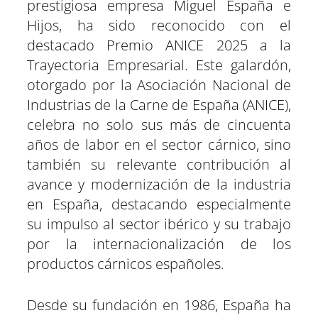
prestigiosa empresa Miguel España e
i
i
i
i
i
i
e
k
p
m
s
n
r
r
r
r
r
r
r
t
e
e
e
e
e
e
)
Hijos, ha sido reconocido con el
n
n
n
n
n
n
destacado Premio ANICE 2025 a la
Trayectoria Empresarial. Este galardón,
otorgado por la Asociación Nacional de
Industrias de la Carne de España (ANICE),
celebra no solo sus más de cincuenta
años de labor en el sector cárnico, sino
también su relevante contribución al
avance y modernización de la industria
en España, destacando especialmente
su impulso al sector ibérico y su trabajo
por la internacionalización de los
productos cárnicos españoles.
Desde su fundación en 1986, España ha