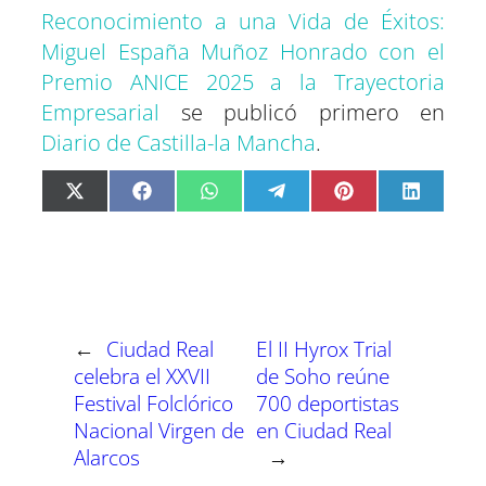
Reconocimiento a una Vida de Éxitos:
Miguel España Muñoz Honrado con el
Premio ANICE 2025 a la Trayectoria
Empresarial
se publicó primero en
Diario de Castilla-la Mancha
.
C
C
C
C
C
C
X
F
W
T
P
L
o
o
o
o
o
o
(
a
h
e
i
i
m
m
m
m
m
m
T
c
a
l
n
n
p
p
p
p
p
p
w
e
t
e
t
k
a
a
a
a
a
a
i
b
s
g
e
e
r
r
r
r
r
r
t
o
A
r
r
d
t
t
t
t
t
t
t
o
p
a
e
I
i
i
i
i
i
i
e
k
p
m
s
n
r
r
r
r
r
r
r
t
e
e
e
e
e
e
)
n
n
n
n
n
n
←
Ciudad Real
El II Hyrox Trial
celebra el XXVII
de Soho reúne
Festival Folclórico
700 deportistas
Nacional Virgen de
en Ciudad Real
Alarcos
→