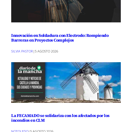
Innovación en Soldadura con Electrodo: Rompiendo
Barreras en Proyectos Complejos
SILVIA PASTOR
|
5 AGOSTO 2026
La FECAMADO se solidariza con los afectados por los
incendios en CLM
NOTOLEDO
|
5 AGOSTO 2026