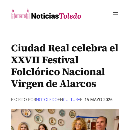
Saltar
al
contenido
Ciudad Real celebra el
XXVII Festival
Folclórico Nacional
Virgen de Alarcos
ESCRITO POR
NOTOLEDO
EN
CULTURA
EL
15 MAYO 2026