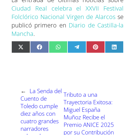
Ciudad Real celebra el XXVII Festival
Folclórico Nacional Virgen de Alarcos
se
publicó primero en
Diario de Castilla-la
Mancha
.
C
C
C
C
C
C
X
F
W
T
P
L
o
o
o
o
o
o
(
a
h
e
i
i
m
m
m
m
m
m
T
c
a
l
n
n
p
p
p
p
p
p
w
e
t
e
t
k
a
a
a
a
a
a
i
b
s
g
e
e
r
r
r
r
r
r
t
o
A
r
r
d
t
t
t
t
t
t
t
o
p
a
e
I
i
i
i
i
i
i
e
k
p
m
s
n
r
r
r
r
r
r
r
t
e
e
e
e
e
e
)
n
n
n
n
n
n
←
La Senda del
Tributo a una
Cuento de
Trayectoria Exitosa:
Toledo cumple
Miguel España
diez años con
Muñoz Recibe el
cuatro grandes
Premio ANICE 2025
narradores
por su Contribución