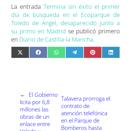
La entrada
Termina sin éxito el primer
día de búsqueda en el Ecoparque de
Toledo de Ángel, desaparecido junto a
su primo en Madrid
se publicó primero
en
Diario de Castilla-la Mancha
.
C
C
C
C
C
C
X
F
W
T
P
L
o
o
o
o
o
o
(
a
h
e
i
i
m
m
m
m
m
m
T
c
a
l
n
n
p
p
p
p
p
p
w
e
t
e
t
k
a
a
a
a
a
a
i
b
s
g
e
e
r
r
r
r
r
r
t
o
A
r
r
d
t
t
t
t
t
t
t
o
p
a
e
I
i
i
i
i
i
i
e
k
p
m
s
n
r
r
r
r
r
r
r
t
e
e
e
e
e
e
)
n
n
n
n
n
n
←
El Gobierno
Talavera prorroga el
licita por 6,8
contrato de
millones las
atención telefónica
obras de un
en el Parque de
enlace entre
Bomberos hasta