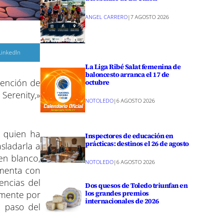
ANGEL CARRERO
|
7 AGOSTO 2026
C
LinkedIn
o
m
La Liga Ribé Salat femenina de
p
baloncesto arranca el 17 de
a
tención de
r
octubre
 Serenity,»
r
NOTOLEDO
|
6 AGOSTO 2026
e
n
, quien ha
Inspectores de educación en
prácticas: destinos el 26 de agosto
asladarla a
en blanco,
NOTOLEDO
|
6 AGOSTO 2026
ementa con
encias del
Dos quesos de Toledo triunfan en
los grandes premios
lmente por
internacionales de 2026
l paso del