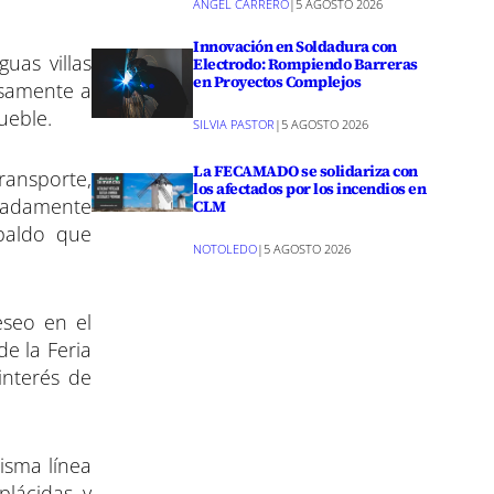
ANGEL CARRERO
|
5 AGOSTO 2026
Innovación en Soldadura con
uas villas
Electrodo: Rompiendo Barreras
en Proyectos Complejos
osamente a
ueble.
SILVIA PASTOR
|
5 AGOSTO 2026
La FECAMADO se solidariza con
ransporte,
los afectados por los incendios en
beradamente
CLM
paldo que
NOTOLEDO
|
5 AGOSTO 2026
eseo en el
e la Feria
interés de
isma línea
plácidas y