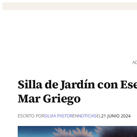
Saltar
al
contenido
A
Silla de Jardín con E
Mar Griego
ESCRITO POR
SILVIA PASTOR
EN
NOTICIAS
EL
21 JUNIO 2024