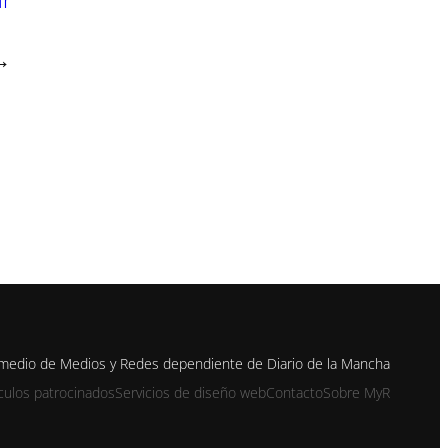
→
 medio de Medios y Redes dependiente de Diario de la Mancha
ículos patrocinados
Servicios de diseño web
Contacto
Sobre MyR