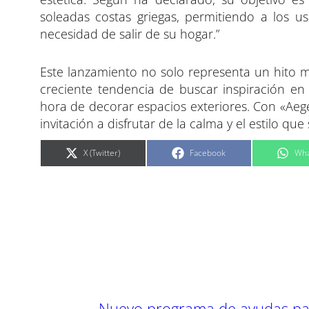
soleadas costas griegas, permitiendo a los u
necesidad de salir de su hogar.”
Este lanzamiento no solo representa un hito m
creciente tendencia de buscar inspiración en 
hora de decorar espacios exteriores. Con «Aege
invitación a disfrutar de la calma y el estilo qu
C
C
C
X (Twitter)
Facebook
Wha
o
o
o
m
m
m
p
p
p
a
a
a
r
r
r
t
t
t
i
i
i
r
r
r
e
e
e
n
n
n
←
Nuevo programa de ayudas pa