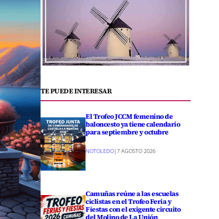
TE PUEDE INTERESAR
El Trofeo JCCM femenino de
baloncesto ya tiene calendario
para septiembre y octubre
NOTOLEDO
|
7 AGOSTO 2026
Camuñas reúne a las escuelas
ciclistas en el Trofeo Feria y
Fiestas con el exigente circuito
del Molino de La Unión