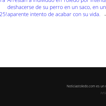
deshacerse de su perro en un saco, en un
25!
aparente intento de acabar con su vida.
Noticiastoledo.com es un
Art