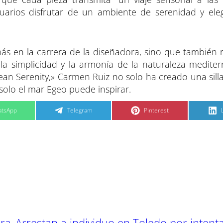
suarios disfrutar de un ambiente de serenidad y eleg
ás en la carrera de la diseñadora, sino que también r
la simplicidad y la armonía de la naturaleza mediter
an Serenity,» Carmen Ruiz no solo ha creado una silla
e solo el mar Egeo puede inspirar.
C
C
tsApp
Telegram
Pinterest
o
o
m
m
p
p
a
a
r
r
t
t
t
i
i
i
r
r
e
e
n
n
ra
Arrestan a individuo en Toledo por intent