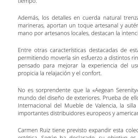
tiempo.
Además, los detalles en cuerda natural trenz
marineras, aportan un toque artesanal y autén
mano por artesanos locales, destacan la inten
Entre otras características destacadas de est
permitiendo moverla sin esfuerzo a distintos ri
pensado para mejorar la experiencia del u
propicia la relajación y el confort.
No es sorprendente que la «Aegean Serenity
mundo del diseño de exteriores. Prueba de ello
Internacional del Mueble de Valencia, la sil
importantes distribuidores europeos y america
Carmen Ruiz tiene previsto expandir esta col
estética. Según ha declarado, su objetivo es