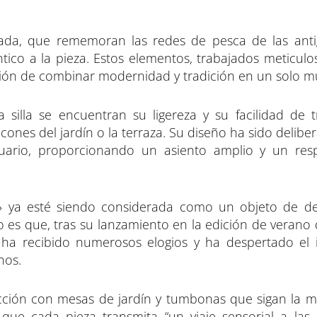
ada, que rememoran las redes de pesca de las antig
tico a la pieza. Estos elementos, trabajados meticul
ción de combinar modernidad y tradición en un solo m
a silla se encuentran su ligereza y su facilidad de t
ncones del jardín o la terraza. Su diseño ha sido deli
suario, proporcionando un asiento amplio y un res
» ya esté siendo considerada como un objeto de d
 es que, tras su lanzamiento en la edición de verano d
la ha recibido numerosos elogios y ha despertado el 
nos.
ección con mesas de jardín y tumbonas que sigan la m
 que cada pieza transmita “un viaje sensorial a las 