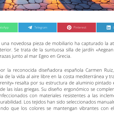
C
C
tsApp
Telegram
Pinterest
o
o
m
m
p
p
a
a
a, una novedosa pieza de mobiliario ha capturado la a
r
r
t
t
t
i
i
i
rior. Se trata de la suntuosa silla de jardín «Aegean
r
r
e
e
errazas junto al mar Egeo en Grecia.
n
n
 por la reconocida diseñadora española Carmen Ruiz
 de la vida al aire libre en la costa mediterránea y tr
enity» resalta por su estructura de aluminio pintado 
s de las islas griegas. Su diseño ergonómico se compl
nfeccionados con materiales resistentes a las inclem
rabilidad. Los tejidos han sido seleccionados manua
rando que los colores se mantengan vibrantes con e