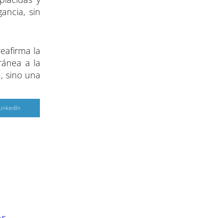
ancia, sin
eafirma la
ránea a la
, sino una
C
LinkedIn
o
m
p
a
r
r
e
n
ar