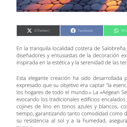
C
C
C
X (Twitter)
Facebook
Wha
o
o
o
m
m
m
p
p
p
a
a
a
En la tranquila localidad costera de Salobreñ
r
r
r
t
t
t
i
i
i
diseñadores y entusiastas de la decoración exte
r
r
r
e
e
e
inspirada en la estética y la serenidad de las t
n
n
n
Esta elegante creación ha sido desarrollada
expresado que su objetivo era captar “la esencia
los hogares de todo el mundo.» La «Aegean Ser
evocando los tradicionales edificios encalado
cojines de lino en tonos azules y blancos, co
tiempo, garantizando tanto comodidad como du
su resistencia al sol y a la humedad, asegu