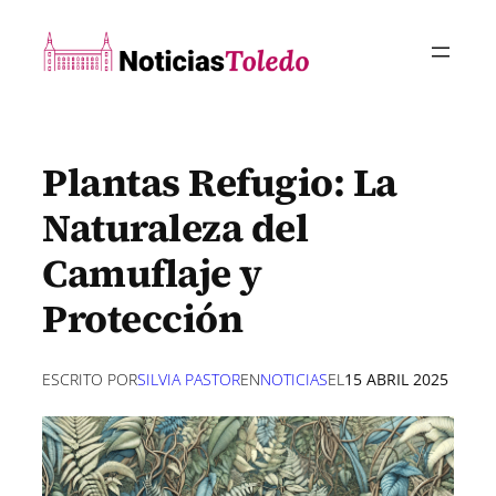
Saltar
al
contenido
Plantas Refugio: La
Naturaleza del
Camuflaje y
Protección
ESCRITO POR
SILVIA PASTOR
EN
NOTICIAS
EL
15 ABRIL 2025