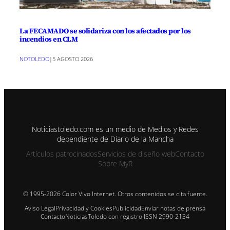
La FECAMADO se solidariza con los afectados por los
incendios en CLM
NOTOLEDO
|
5 AGOSTO 2026
Noticiastoledo.com es un medio de Medios y Redes
dependiente de Diario de la Mancha
Artículos patrocinados
Servicios de diseño web
Contacto
Sobre MyR
© 1995-2026 Color Vivo Internet. Otros contenidos se cita fuente.
Aviso Legal
Privacidad y Cookies
Publicidad
Enviar notas de prensa
Contacto
NoticiasToledo con registro ISSN 2990-2134