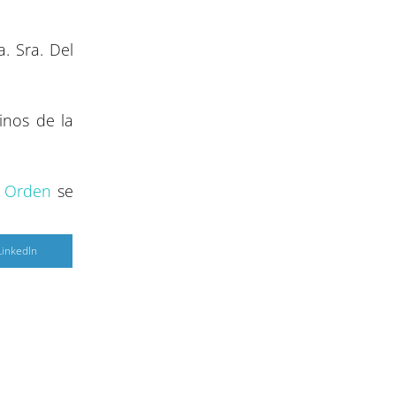
. Sra. Del
inos de la
a Orden
se
C
LinkedIn
o
m
p
a
r
r
e
n