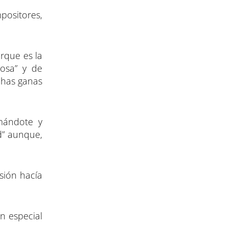
positores,
rque es la
osa” y de
chas ganas
mándote y
d” aunque,
isión hacía
n especial