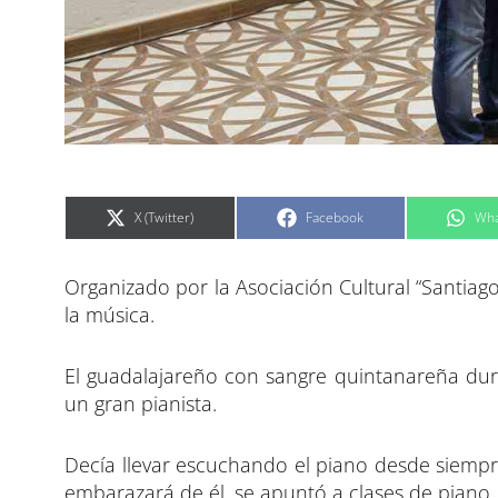
C
C
C
X (Twitter)
Facebook
Wha
o
o
o
m
m
m
p
p
p
a
a
a
Organizado por la Asociación Cultural “Santiag
r
r
r
t
t
t
i
i
i
la música.
r
r
r
e
e
e
n
n
n
El guadalajareño con sangre quintanareña dur
un gran pianista.
Decía llevar escuchando el piano desde siem
embarazará de él, se apuntó a clases de piano.