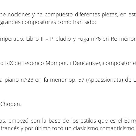
ne nociones y ha compuesto diferentes piezas, en est
de grandes compositores como han sido:
emperado, Libro II – Preludio y Fuga n.º6 en Re meno
no I-IX de Federico Mompou i Dencausse, compositor e
ra piano n.º23 en fa menor op. 57 (Appassionata) de 
e Chopen.
los, empezó con la base de los estilos que es el Barr
francés y por último tocó un clasicismo-romanticismo.