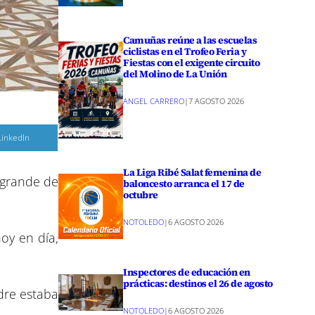
Camuñas reúne a las escuelas
ciclistas en el Trofeo Feria y
Fiestas con el exigente circuito
del Molino de La Unión
ANGEL CARRERO
|
7 AGOSTO 2026
C
LinkedIn
o
m
p
a
La Liga Ribé Salat femenina de
 grande de
r
baloncesto arranca el 17 de
octubre
r
e
n
NOTOLEDO
|
6 AGOSTO 2026
oy en día,
Inspectores de educación en
prácticas: destinos el 26 de agosto
dre estaba
NOTOLEDO
|
6 AGOSTO 2026