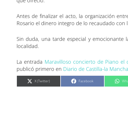
que ofreció.
Antes de finalizar el acto, la organización en
Rosario el dinero integro de lo recaudado con l
Sin duda, una tarde especial y emocionante l
localidad.
La entrada
Maravilloso concierto de Piano el
publicó primero en
Diario de Castilla-la Manch
C
C
C
X (Twitter)
Facebook
Wha
o
o
o
m
m
m
p
p
p
a
a
a
r
r
r
t
t
t
i
i
i
r
r
r
e
e
e
n
n
n