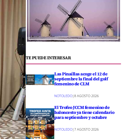
TE PUEDE INTERESAR
Las Pinaíllas acoge el 12 de
septiembre la final del golf
femenino de CLM
NOTOLEDO
|
8 AGOSTO 2026
El Trofeo JCCM femenino de
baloncesto ya tiene calendario
para septiembre y octubre
NOTOLEDO
|
7 AGOSTO 2026