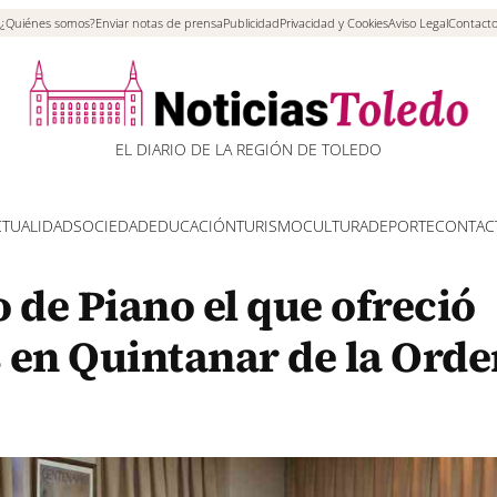
¿Quiénes somos?
Enviar notas de prensa
Publicidad
Privacidad y Cookies
Aviso Legal
Contact
EL DIARIO DE LA REGIÓN DE TOLEDO
CTUALIDAD
SOCIEDAD
EDUCACIÓN
TURISMO
CULTURA
DEPORTE
CONTAC
 de Piano el que ofreció
 en Quintanar de la Orde