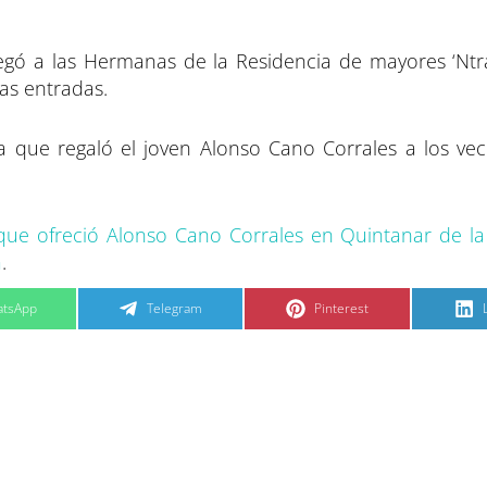
tregó a las Hermanas de la Residencia de mayores ‘Ntra
as entradas.
a que regaló el joven Alonso Cano Corrales a los vec
 que ofreció Alonso Cano Corrales en Quintanar de l
a
.
C
C
tsApp
Telegram
Pinterest
o
o
m
m
p
p
a
a
r
r
t
t
t
i
i
i
r
r
e
e
n
n