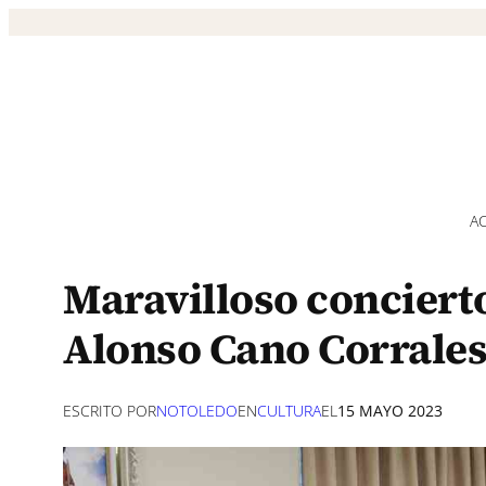
Saltar
al
contenido
A
Maravilloso concierto
Alonso Cano Corrales
ESCRITO POR
NOTOLEDO
EN
CULTURA
EL
15 MAYO 2023