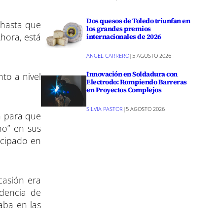
Dos quesos de Toledo triunfan en
 hasta que
los grandes premios
hora, está
internacionales de 2026
ANGEL CARRERO
|
5 AGOSTO 2026
Innovación en Soldadura con
to a nivel
Electrodo: Rompiendo Barreras
en Proyectos Complejos
SILVIA PASTOR
|
5 AGOSTO 2026
a para que
no” en sus
icipado en
casión era
idencia de
aba en las