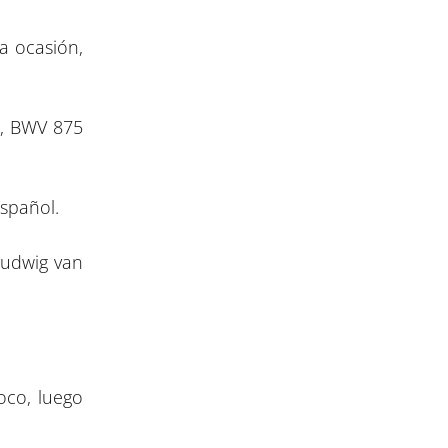
a ocasión,
r, BWV 875
spañol.
Ludwig van
oco, luego