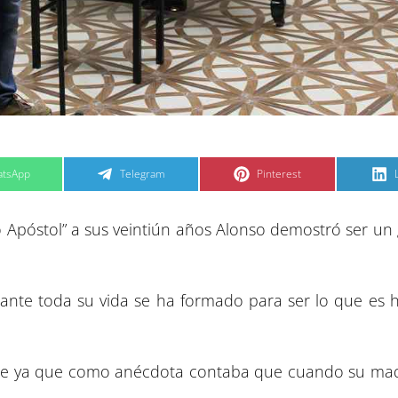
C
C
tsApp
Telegram
Pinterest
o
o
m
m
p
p
a
a
o Apóstol” a sus veintiún años Alonso demostró ser un
r
r
t
t
t
i
i
i
r
r
e
e
n
n
ante toda su vida se ha formado para ser lo que es h
pre ya que como anécdota contaba que cuando su ma