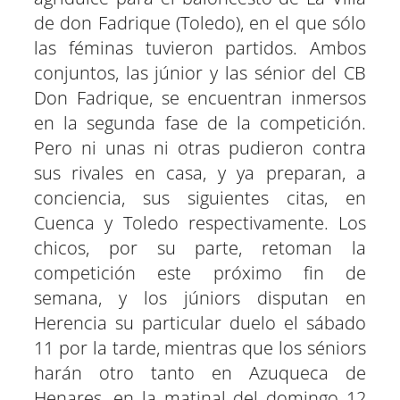
r
r
r
r
r
r
r
t
e
e
e
e
e
e
)
de don Fadrique (Toledo), en el que sólo
n
n
n
n
n
n
las féminas tuvieron partidos. Ambos
conjuntos, las júnior y las sénior del CB
Don Fadrique, se encuentran inmersos
en la segunda fase de la competición.
Pero ni unas ni otras pudieron contra
sus rivales en casa, y ya preparan, a
conciencia, sus siguientes citas, en
Cuenca y Toledo respectivamente. Los
chicos, por su parte, retoman la
competición este próximo fin de
semana, y los júniors disputan en
Herencia su particular duelo el sábado
11 por la tarde, mientras que los séniors
harán otro tanto en Azuqueca de
Henares, en la matinal del domingo 12