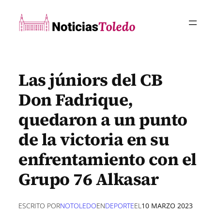
Saltar
al
contenido
Las júniors del CB
Don Fadrique,
quedaron a un punto
de la victoria en su
enfrentamiento con el
Grupo 76 Alkasar
ESCRITO POR
NOTOLEDO
EN
DEPORTE
EL
10 MARZO 2023