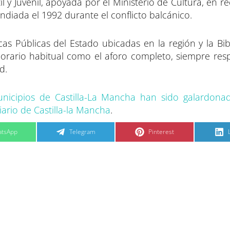
l y Juvenil, apoyada por el Ministerio de Cultura, en 
endiada el 1992 durante el conflicto balcánico.
as Públicas del Estado ubicadas en la región y la Bib
orario habitual como el aforo completo, siempre res
d.
unicipios de Castilla-La Mancha han sido galardona
iario de Castilla-la Mancha
.
C
C
tsApp
Telegram
Pinterest
o
o
m
m
p
p
a
a
r
r
t
t
t
i
i
i
r
r
e
e
n
n