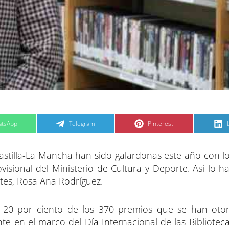
C
C
tsApp
Telegram
Pinterest
o
o
m
m
p
p
a
a
Castilla-La Mancha han sido galardonas este año con l
r
r
t
t
t
i
i
i
visional del Ministerio de Cultura y Deporte. Así lo 
r
r
e
e
tes, Rosa Ana Rodríguez.
n
n
 20 por ciento de los 370 premios que se han oto
te en el marco del Día Internacional de las Biblioteca