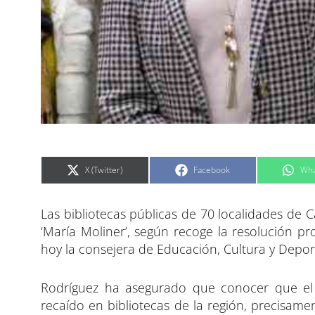
C
C
C
X (Twitter)
Facebook
Wha
o
o
o
m
m
m
p
p
p
a
a
a
Las bibliotecas públicas de 70 localidades de 
r
r
r
t
t
t
i
i
i
‘María Moliner’, según recoge la resolución pro
r
r
r
e
e
e
hoy la consejera de Educación, Cultura y Depor
n
n
n
Rodríguez ha asegurado que conocer que el
recaído en bibliotecas de la región, precisamen