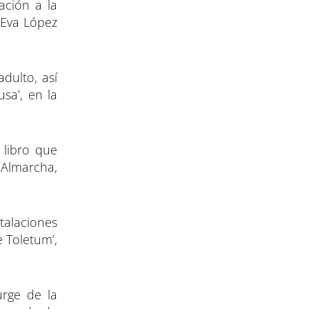
ación a la
a Eva López
dulto, así
sa’, en la
 libro que
 Almarcha,
stalaciones
e Toletum’,
urge de la