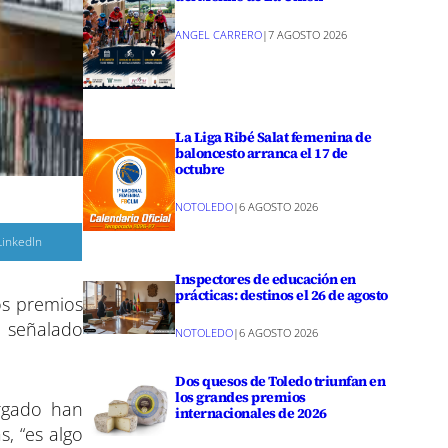
ANGEL CARRERO
|
7 AGOSTO 2026
La Liga Ribé Salat femenina de
baloncesto arranca el 17 de
octubre
NOTOLEDO
|
6 AGOSTO 2026
C
LinkedIn
o
m
p
Inspectores de educación en
a
prácticas: destinos el 26 de agosto
os premios
r
ha señalado
NOTOLEDO
|
6 AGOSTO 2026
r
e
n
Dos quesos de Toledo triunfan en
los grandes premios
rgado han
internacionales de 2026
s, “es algo