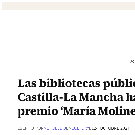
Saltar
al
contenido
A
Las bibliotecas públi
Castilla-La Mancha h
premio ‘María Moline
ESCRITO POR
NOTOLEDO
EN
CULTURA
EL
24 OCTUBRE 2021