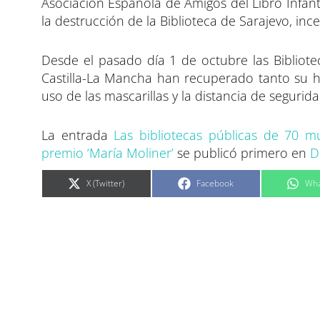
Asociación Española de Amigos del Libro Infanti
la destrucción de la Biblioteca de Sarajevo, inc
Desde el pasado día 1 de octubre las Bibliotec
Castilla-La Mancha han recuperado tanto su h
uso de las mascarillas y la distancia de segurida
La entrada
Las bibliotecas públicas de 70 m
premio ‘María Moliner’
se publicó primero en
D
C
C
C
X (Twitter)
Facebook
Wha
o
o
o
m
m
m
p
p
p
a
a
a
r
r
r
t
t
t
i
i
i
r
r
r
e
e
e
n
n
n