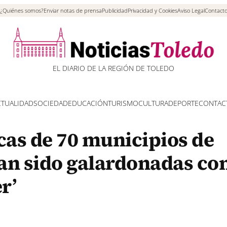
¿Quiénes somos?
Enviar notas de prensa
Publicidad
Privacidad y Cookies
Aviso Legal
Contact
EL DIARIO DE LA REGIÓN DE TOLEDO
CTUALIDAD
SOCIEDAD
EDUCACIÓN
TURISMO
CULTURA
DEPORTE
CONTAC
cas de 70 municipios de
an sido galardonadas con
r’