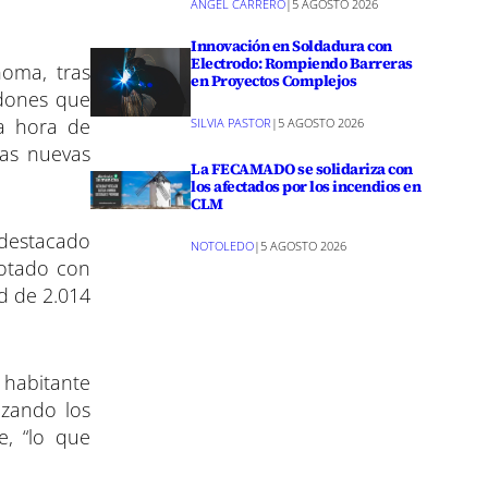
ANGEL CARRERO
|
5 AGOSTO 2026
Innovación en Soldadura con
Electrodo: Rompiendo Barreras
oma, tras
en Proyectos Complejos
rdones que
la hora de
SILVIA PASTOR
|
5 AGOSTO 2026
las nuevas
La FECAMADO se solidariza con
los afectados por los incendios en
CLM
 destacado
NOTOLEDO
|
5 AGOSTO 2026
dotado con
d de 2.014
 habitante
izando los
e, “lo que