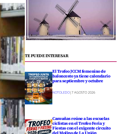
TE PUEDE INTERESAR
El Trofeo JCCM femenino de
baloncesto ya tiene calendario
para septiembre y octubre
NOTOLEDO
|
7 AGOSTO 2026
Camuñas reúne a las escuelas
ciclistas en el Trofeo Feria y
Fiestas con el exigente circuito
del Molino de La Unión