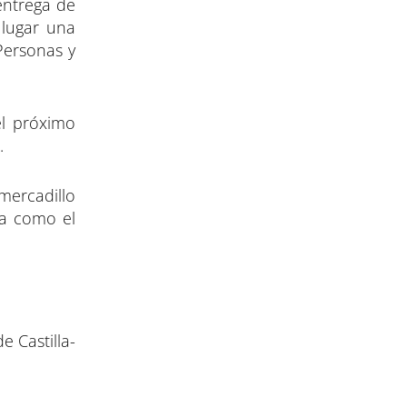
entrega de
 lugar una
‘Personas y
el próximo
.
 mercadillo
ía como el
e Castilla-