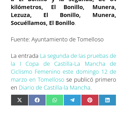
kilómetros, El Bonillo, Munera,
Lezuza, El Bonillo, Munera,
Socuéllamos, El Bonillo
.
Fuente: Ayuntamiento de Tomelloso
La entrada
La segunda de las pruebas de
la I Copa de Castilla-La Mancha de
Ciclismo Femenino este domingo 12 de
marzo en Tomelloso
se publicó primero
en
Diario de Castilla-la Mancha
.
C
C
C
C
C
C
X
F
W
T
P
L
o
o
o
o
o
o
(
a
h
e
i
i
m
m
m
m
m
m
T
c
a
l
n
n
p
p
p
p
p
p
w
e
t
e
t
k
a
a
a
a
a
a
i
b
s
g
e
e
r
r
r
r
r
r
t
o
A
r
r
d
t
t
t
t
t
t
t
o
p
a
e
I
i
i
i
i
i
i
e
k
p
m
s
n