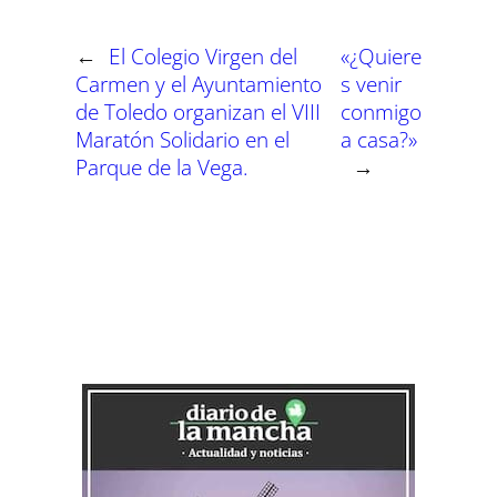
r
r
r
r
r
r
r
t
e
e
e
e
e
e
)
n
n
n
n
n
n
←
El Colegio Virgen del
«¿Quiere
Carmen y el Ayuntamiento
s venir
de Toledo organizan el VIII
conmigo
Maratón Solidario en el
a casa?»
Parque de la Vega.
→