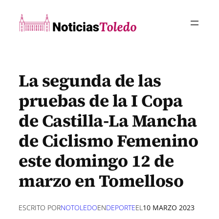
Saltar
al
contenido
La segunda de las
pruebas de la I Copa
de Castilla-La Mancha
de Ciclismo Femenino
este domingo 12 de
marzo en Tomelloso
ESCRITO POR
NOTOLEDO
EN
DEPORTE
EL
10 MARZO 2023