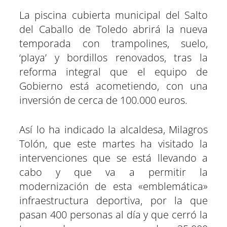
p
p
p
p
p
p
w
e
t
e
t
k
a
a
a
a
a
a
i
b
s
g
e
e
La piscina cubierta municipal del Salto
r
r
r
r
r
r
t
o
A
r
r
d
t
t
t
t
t
t
t
o
p
a
e
I
del Caballo de Toledo abrirá la nueva
i
i
i
i
i
i
e
k
p
m
s
n
r
r
r
r
r
r
r
t
e
e
e
e
e
e
)
temporada con trampolines, suelo,
n
n
n
n
n
n
‘playa’ y bordillos renovados, tras la
reforma integral que el equipo de
Gobierno está acometiendo, con una
inversión de cerca de 100.000 euros.
Así lo ha indicado la alcaldesa, Milagros
Tolón, que este martes ha visitado la
intervenciones que se está llevando a
cabo y que va a permitir la
modernización de esta «emblemática»
infraestructura deportiva, por la que
pasan 400 personas al día y que cerró la