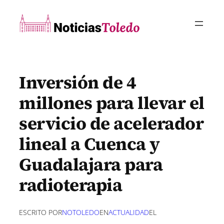
Saltar
al
contenido
Inversión de 4
millones para llevar el
servicio de acelerador
lineal a Cuenca y
Guadalajara para
radioterapia
ESCRITO POR
NOTOLEDO
EN
ACTUALIDAD
EL