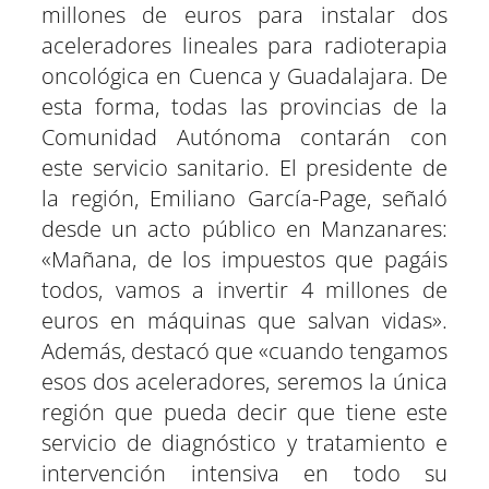
e
e
e
e
e
e
)
millones de euros para instalar dos
n
n
n
n
n
n
aceleradores lineales para radioterapia
oncológica en Cuenca y Guadalajara. De
esta forma, todas las provincias de la
Comunidad Autónoma contarán con
este servicio sanitario. El presidente de
la región, Emiliano García-Page, señaló
desde un acto público en Manzanares:
«Mañana, de los impuestos que pagáis
todos, vamos a invertir 4 millones de
euros en máquinas que salvan vidas».
Además, destacó que «cuando tengamos
esos dos aceleradores, seremos la única
región que pueda decir que tiene este
servicio de diagnóstico y tratamiento e
intervención intensiva en todo su