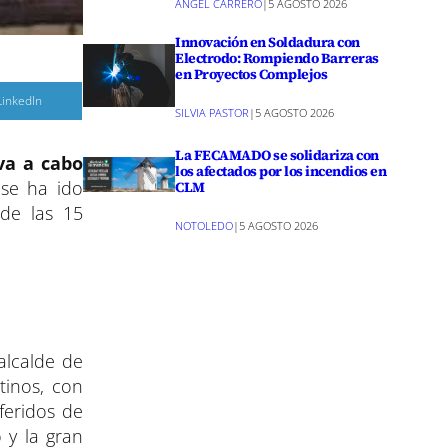
ANGEL CARRERO
|
5 AGOSTO 2026
Innovación en Soldadura con
Electrodo: Rompiendo Barreras
en Proyectos Complejos
C
LinkedIn
o
SILVIA PASTOR
|
5 AGOSTO 2026
m
p
a
La FECAMADO se solidariza con
va a cabo
r
los afectados por los incendios en
 se ha ido
CLM
r
e
 de las 15
n
NOTOLEDO
|
5 AGOSTO 2026
alcalde de
tinos, con
feridos de
 y la gran