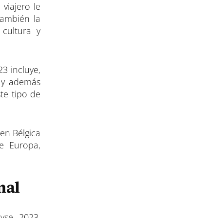
viajero le
también la
cultura y
3 incluye,
r y además
te tipo de
en Bélgica
e Europa,
nal
yse 2023,