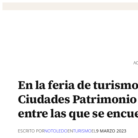
Saltar
al
contenido
A
En la feria de turismo
Ciudades Patrimonio
entre las que se enc
ESCRITO POR
NOTOLEDO
EN
TURISMO
EL
9 MARZO 2023