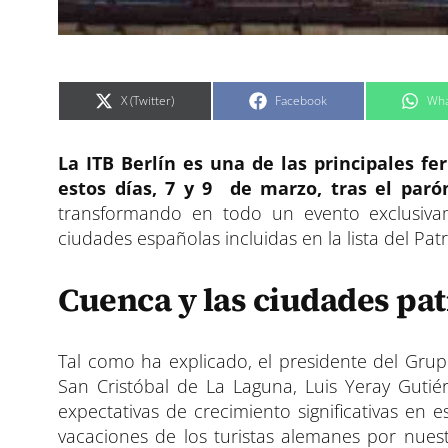
C
C
C
X (Twitter)
Facebook
Wha
o
o
o
m
m
m
p
p
p
a
a
a
La ITB Berlín es una de las principales f
r
r
r
t
t
t
i
i
i
estos días, 7 y 9 de marzo, tras el paró
r
r
r
e
e
e
transformando en todo un evento exclusivam
n
n
n
ciudades españolas incluidas en la lista del P
Cuenca y las ciudades pat
Tal como ha explicado, el presidente del Gru
San Cristóbal de La Laguna, Luis Yeray Gutié
expectativas de crecimiento significativas en
vacaciones de los turistas alemanes por nuestr