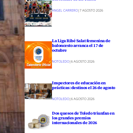
ANGEL CARRERO
|
7 AGOSTO 2026
La Liga Ribé Salat femenina de
baloncesto arranca el 17 de
octubre
NOTOLEDO
|
6 AGOSTO 2026
Inspectores de educación en
prácticas: destinos el 26 de agosto
NOTOLEDO
|
6 AGOSTO 2026
Dos quesos de Toledo triunfan en
los grandes premios
internacionales de 2026