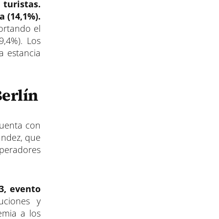
turistas.
a (14,1%).
ortando el
9,4%). Los
a estancia
erlín
cuenta con
ández, que
operadores
3, evento
uciones y
emia a los