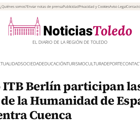
¿Quiénes somos?
Enviar notas de prensa
Publicidad
Privacidad y Cookies
Aviso Legal
Contact
EL DIARIO DE LA REGIÓN DE TOLEDO
CTUALIDAD
SOCIEDAD
EDUCACIÓN
TURISMO
CULTURA
DEPORTE
CONTAC
 ITB Berlín participan la
 de la Humanidad de Esp
uentra Cuenca