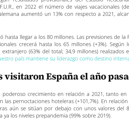
 F.U.R., en 2022 el número de viajes vacacionales (d
ón alemana aumentó un 13% con respecto a 2021, alca
ó hasta llegar a los 80 millones. Las previsiones de la 
onales crecerá hasta los 65 millones (+3%). Según l
l extranjero (63% del total; 34,9 millones) realizados 
estro país mantiene su liderazgo como destino interna
s visitaron España el año pas
oderoso crecimiento en relación a 2021, tanto en e
en las pernoctaciones hoteleras (+101,7%). En relación
eleras aún se sitúan por debajo con unos valores del
za ya los niveles prepandemia (99% sobre 2019).