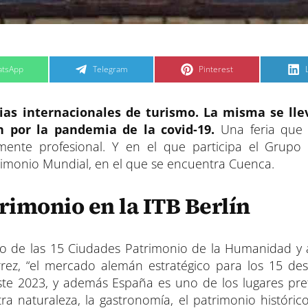
C
C
tsApp
Telegram
Pinterest
o
o
m
m
p
p
a
a
erias internacionales de turismo. La misma se lle
r
r
t
t
t
i
i
i
n por la pandemia de la covid-19.
Una feria que
r
r
e
e
ente profesional. Y en el que participa el Grupo
n
n
atrimonio Mundial, en el que se encuentra Cuenca.
rimonio en la ITB Berlín
po de las 15 Ciudades Patrimonio de la Humanidad y 
rrez, “el mercado alemán estratégico para los 15 des
 este 2023, y además España es uno de los lugares pre
a naturaleza, la gastronomía, el patrimonio histórico