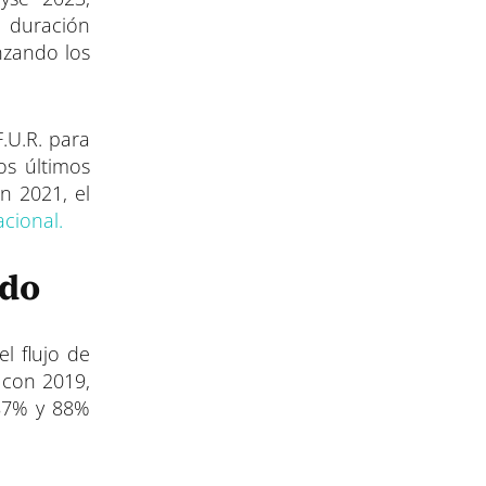
e duración
nzando los
F.U.R. para
os últimos
en 2021, el
cional.
ado
l flujo de
 con 2019,
 87% y 88%