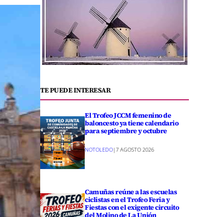
TE PUEDE INTERESAR
El Trofeo JCCM femenino de
baloncesto ya tiene calendario
para septiembre y octubre
NOTOLEDO
|
7 AGOSTO 2026
Camuñas reúne a las escuelas
ciclistas en el Trofeo Feria y
Fiestas con el exigente circuito
del Molino de La Unión