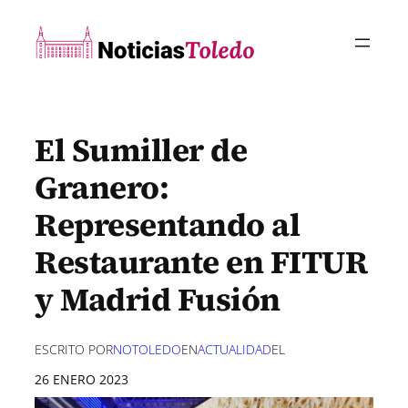
Saltar
al
contenido
El Sumiller de
Granero:
Representando al
Restaurante en FITUR
y Madrid Fusión
ESCRITO POR
NOTOLEDO
EN
ACTUALIDAD
EL
26 ENERO 2023