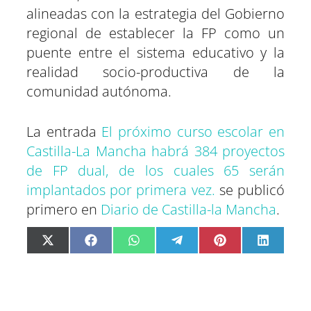
alineadas con la estrategia del Gobierno
regional de establecer la FP como un
puente entre el sistema educativo y la
realidad socio-productiva de la
comunidad autónoma.
La entrada
El próximo curso escolar en
Castilla-La Mancha habrá 384 proyectos
de FP dual, de los cuales 65 serán
implantados por primera vez.
se publicó
primero en
Diario de Castilla-la Mancha
.
C
C
C
C
C
C
X
F
W
T
P
L
o
o
o
o
o
o
(
a
h
e
i
i
m
m
m
m
m
m
T
c
a
l
n
n
p
p
p
p
p
p
w
e
t
e
t
k
a
a
a
a
a
a
i
b
s
g
e
e
r
r
r
r
r
r
t
o
A
r
r
d
t
t
t
t
t
t
t
o
p
a
e
I
i
i
i
i
i
i
e
k
p
m
s
n
r
r
r
r
r
r
r
t