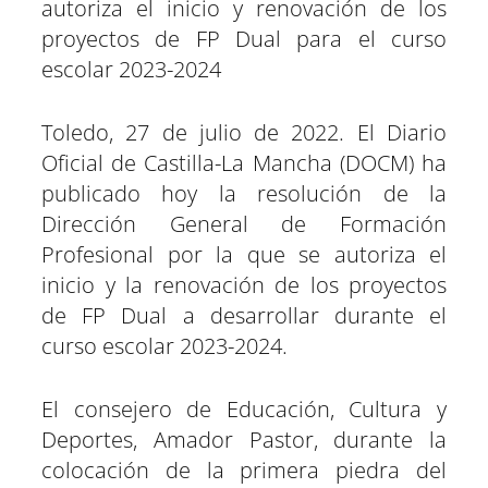
autoriza el inicio y renovación de los
i
i
i
i
i
i
e
k
p
m
s
n
r
r
r
r
r
r
r
t
e
e
e
e
e
e
)
proyectos de FP Dual para el curso
n
n
n
n
n
n
escolar 2023-2024
Toledo, 27 de julio de 2022. El Diario
Oficial de Castilla-La Mancha (DOCM) ha
publicado hoy la resolución de la
Dirección General de Formación
Profesional por la que se autoriza el
inicio y la renovación de los proyectos
de FP Dual a desarrollar durante el
curso escolar 2023-2024.
El consejero de Educación, Cultura y
Deportes, Amador Pastor, durante la
colocación de la primera piedra del