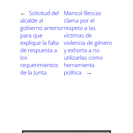
e
e
e
e
e
e
)
n
n
n
n
n
n
←
Solicitud del
Marisol Illescas
alcalde al
clama por el
gobierno anterior
respeto a las
para que
víctimas de
explique la falta
violencia de género
de respuesta a
y exhorta a no
los
utilizarlas como
requerimientos
herramienta
de la Junta.
política.
→