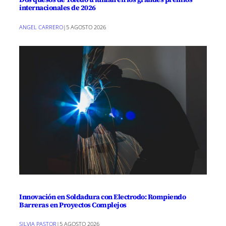
internacionales de 2026
ANGEL CARRERO
|
5 AGOSTO 2026
Innovación en Soldadura con Electrodo: Rompiendo
Barreras en Proyectos Complejos
SILVIA PASTOR
|
5 AGOSTO 2026