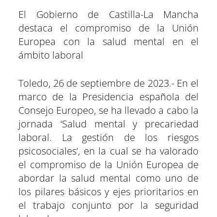
p
p
p
p
p
p
w
e
t
e
t
k
a
a
a
a
a
a
i
b
s
g
e
e
El Gobierno de Castilla-La Mancha
r
r
r
r
r
r
t
o
A
r
r
d
t
t
t
t
t
t
t
o
p
a
e
I
destaca el compromiso de la Unión
i
i
i
i
i
i
e
k
p
m
s
n
r
r
r
r
r
r
r
t
e
e
e
e
e
e
)
Europea con la salud mental en el
n
n
n
n
n
n
ámbito laboral
Toledo, 26 de septiembre de 2023.- En el
marco de la Presidencia española del
Consejo Europeo, se ha llevado a cabo la
jornada ‘Salud mental y precariedad
laboral. La gestión de los riesgos
psicosociales’, en la cual se ha valorado
el compromiso de la Unión Europea de
abordar la salud mental como uno de
los pilares básicos y ejes prioritarios en
el trabajo conjunto por la seguridad