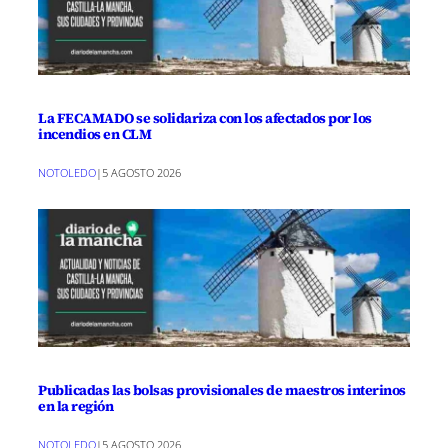
La FECAMADO se solidariza con los afectados por los
incendios en CLM
NOTOLEDO
|
5 AGOSTO 2026
Publicadas las bolsas provisionales de maestros interinos
en la región
NOTOLEDO
|
5 AGOSTO 2026