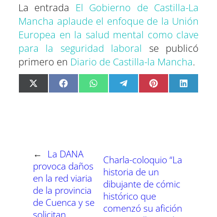
La entrada
El Gobierno de Castilla-La
Mancha aplaude el enfoque de la Unión
Europea en la salud mental como clave
para la seguridad laboral
se publicó
primero en
Diario de Castilla-la Mancha
.
C
C
C
C
C
C
X
F
W
T
P
L
o
o
o
o
o
o
(
a
h
e
i
i
m
m
m
m
m
m
T
c
a
l
n
n
p
p
p
p
p
p
w
e
t
e
t
k
a
a
a
a
a
a
i
b
s
g
e
e
r
r
r
r
r
r
t
o
A
r
r
d
t
t
t
t
t
t
t
o
p
a
e
I
i
i
i
i
i
i
e
k
p
m
s
n
r
r
r
r
r
r
r
t
e
e
e
e
e
e
)
n
n
n
n
n
n
←
La DANA
Charla-coloquio “La
provoca daños
historia de un
en la red viaria
dibujante de cómic
de la provincia
histórico que
de Cuenca y se
comenzó su afición
solicitan