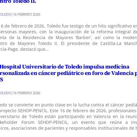
ntro Toledo II.
TOLEDO
|
16 FEBRERO 2026
16 de febrero de 2026, Toledo fue testigo de un hito significativo e
personas mayores, con la inauguración de la reforma integral d
anta de la Residencia de Mayores ‘Barber’, así como la moder
ntro de Mayores Toledo II. El presidente de Castilla-La Manc
rcía-Page, destacó que…
 Hospital Universitario de Toledo impulsa medicina
rsonalizada en cáncer pediátrico en foro de Valencia p
S
TOLEDO
|
16 FEBRERO 2026
edo se convierte en punto clave en la lucha contra el cáncer pediá
proyecto SEHOP-PENCIL. Este 16 de febrero de 2026, profesionales
versitario de Toledo están participando en Valencia en la reunió
akeholder Forum SEHOP-PENCIL, un evento que reúne a inve
nicos, asociaciones de pacientes y responsables institucionales de