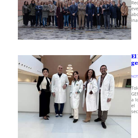
Re
eve
abo
ina
El
ge
NO
Tol
GEN
a l
el 
se