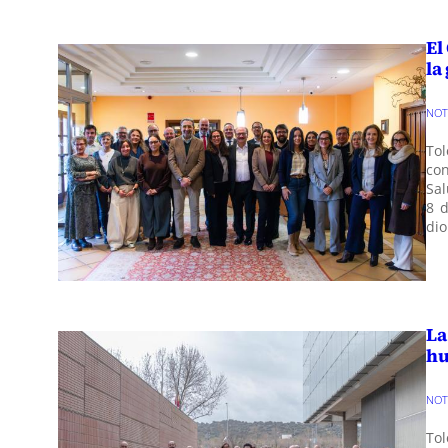
El
la
NO
To
con
Sal
8 d
di
La
hu
NO
To