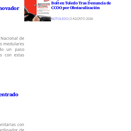
Bolt en Toledo Tras Denuncia de
nnovador
CCOO por Obstaculización
NOTOLEDO
|
3 AGOSTO 2026
l Nacional de
nes medulares
ado un paso
es con estas
centrado
anitarias con
ordinador de