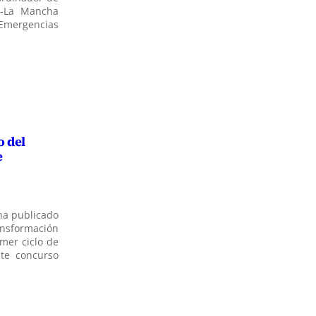
la-La Mancha
, Emergencias
o del
e
 ha publicado
ansformación
imer ciclo de
ste concurso