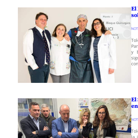
El
so
NO
Tol
Par
y 
si
con
El
en
NO
Tol
la