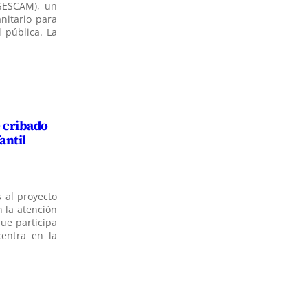
SESCAM), un
nitario para
 pública. La
e cribado
antil
 al proyecto
 la atención
que participa
centra en la