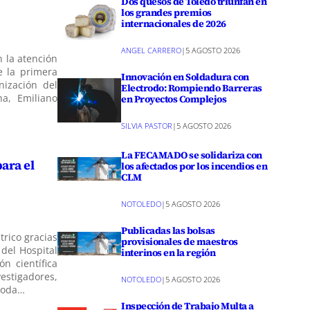
Dos quesos de Toledo triunfan en
los grandes premios
internacionales de 2026
ANGEL CARRERO
|
5 AGOSTO 2026
n la atención
e la primera
Innovación en Soldadura con
nización del
Electrodo: Rompiendo Barreras
ha, Emiliano
en Proyectos Complejos
SILVIA PASTOR
|
5 AGOSTO 2026
La FECAMADO se solidariza con
ara el
los afectados por los incendios en
CLM
NOTOLEDO
|
5 AGOSTO 2026
Publicadas las bolsas
trico gracias
provisionales de maestros
 del Hospital
interinos en la región
n científica
stigadores,
NOTOLEDO
|
5 AGOSTO 2026
 toda…
Inspección de Trabajo Multa a