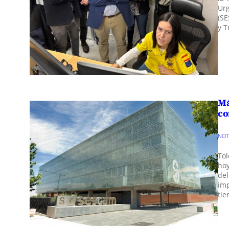
Ur
(SE
y T
Má
co
NO
Tol
hoy
del
im
tie