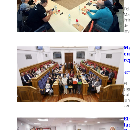
Tol
Ma
Pri
de
inv
Má
cu
re
NO
El
sig
vul
jun
ce
El
la