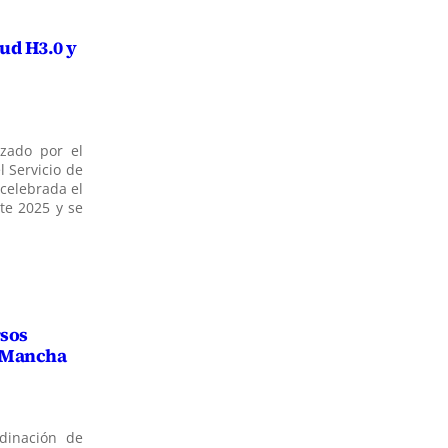
lud H3.0 y
ezado por el
l Servicio de
 celebrada el
nte 2025 y se
rsos
a Mancha
dinación de