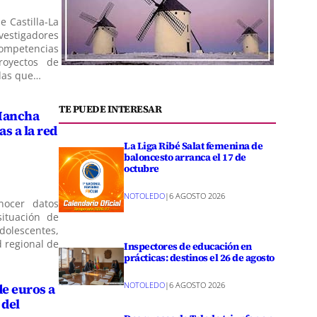
e Castilla-La
estigadores
competencias
royectos de
idas que…
TE PUEDE INTERESAR
 Mancha
s a la red
La Liga Ribé Salat femenina de
baloncesto arranca el 17 de
octubre
NOTOLEDO
|
6 AGOSTO 2026
nocer datos
situación de
dolescentes,
d regional de
Inspectores de educación en
prácticas: destinos el 26 de agosto
NOTOLEDO
|
6 AGOSTO 2026
de euros a
 del