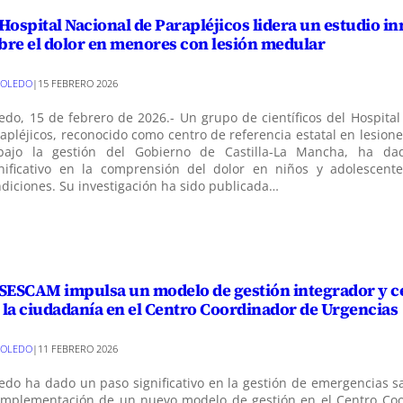
 Hospital Nacional de Parapléjicos lidera un estudio i
bre el dolor en menores con lesión medular
TOLEDO
|
15 FEBRERO 2026
edo, 15 de febrero de 2026.- Un grupo de científicos del Hospita
apléjicos, reconocido como centro de referencia estatal en lesio
bajo la gestión del Gobierno de Castilla-La Mancha, ha d
gnificativo en la comprensión del dolor en niños y adolescent
diciones. Su investigación ha sido publicada…
 SESCAM impulsa un modelo de gestión integrador y 
 la ciudadanía en el Centro Coordinador de Urgencias
TOLEDO
|
11 FEBRERO 2026
edo ha dado un paso significativo en la gestión de emergencias s
 implementación de un nuevo modelo de gestión en el Centro Co