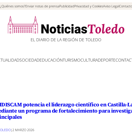
¿Quiénes somos?
Enviar notas de prensa
Publicidad
Privacidad y Cookies
Aviso Legal
Contact
EL DIARIO DE LA REGIÓN DE TOLEDO
CTUALIDAD
SOCIEDAD
EDUCACIÓN
TURISMO
CULTURA
DEPORTE
CONTAC
 IDISCAM potencia el liderazgo científico en Castilla
diante un programa de fortalecimiento para investig
incipales
TOLEDO
|
2 MARZO 2026