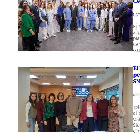
Ce
NO
El 
a 
pl
Ce
Ga
El
pe
SN
NO
Tol
al 
Uni
St
clí