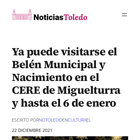
Saltar
al
contenido
Ya puede visitarse el
Belén Municipal y
Nacimiento en el
CERE de Miguelturra
y hasta el 6 de enero
ESCRITO POR
NOTOLEDO
EN
CULTURA
EL
22 DICIEMBRE 2021