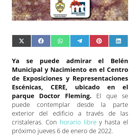
C
C
C
C
C
C
X
F
W
T
P
L
o
o
o
o
o
o
(
a
h
e
i
i
m
m
m
m
m
m
T
c
a
l
n
n
p
p
p
p
p
p
w
e
t
e
t
k
a
a
a
a
a
a
i
b
s
g
e
e
Ya se puede admirar el Belén
r
r
r
r
r
r
t
o
A
r
r
d
t
t
t
t
t
t
t
o
p
a
e
I
Municipal y Nacimiento en el Centro
i
i
i
i
i
i
e
k
p
m
s
n
r
r
r
r
r
r
r
t
e
e
e
e
e
e
)
de Exposiciones y Representaciones
n
n
n
n
n
n
Escénicas, CERE, ubicado en el
parque Doctor Fleming.
El que se
puede contemplar desde la parte
exterior del edificio a través de las
cristaleras. Con
horario libre
y hasta el
próximo jueves 6 de enero de 2022.