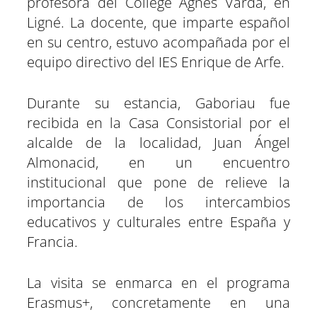
profesora del Collège Agnès Varda, en
n
n
n
n
n
n
Ligné. La docente, que imparte español
en su centro, estuvo acompañada por el
equipo directivo del IES Enrique de Arfe.
Durante su estancia, Gaboriau fue
recibida en la Casa Consistorial por el
alcalde de la localidad, Juan Ángel
Almonacid, en un encuentro
institucional que pone de relieve la
importancia de los intercambios
educativos y culturales entre España y
Francia.
La visita se enmarca en el programa
Erasmus+, concretamente en una