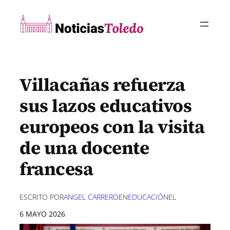
Saltar
al
contenido
Villacañas refuerza
sus lazos educativos
europeos con la visita
de una docente
francesa
ESCRITO POR
ANGEL CARRERO
EN
EDUCACIÓN
EL
6 MAYO 2026