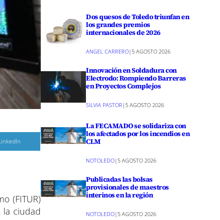
Dos quesos de Toledo triunfan en
los grandes premios
internacionales de 2026
ANGEL CARRERO
|
5 AGOSTO 2026
Innovación en Soldadura con
Electrodo: Rompiendo Barreras
en Proyectos Complejos
SILVIA PASTOR
|
5 AGOSTO 2026
La FECAMADO se solidariza con
los afectados por los incendios en
C
CLM
LinkedIn
o
m
p
NOTOLEDO
|
5 AGOSTO 2026
a
r
Publicadas las bolsas
provisionales de maestros
r
e
interinos en la región
mo (FITUR)
n
 la ciudad
NOTOLEDO
|
5 AGOSTO 2026