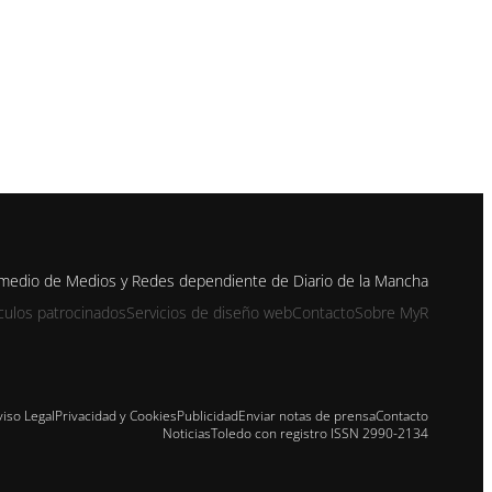
 medio de Medios y Redes dependiente de Diario de la Mancha
ículos patrocinados
Servicios de diseño web
Contacto
Sobre MyR
viso Legal
Privacidad y Cookies
Publicidad
Enviar notas de prensa
Contacto
NoticiasToledo con registro ISSN 2990-2134