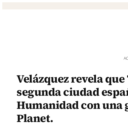
Saltar
al
contenido
A
Velázquez revela que 
segunda ciudad españ
Humanidad con una g
Planet.