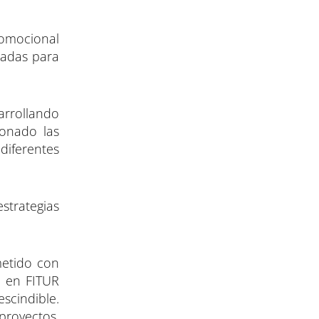
romocional
icadas para
arrollando
ionado las
diferentes
estrategias
metido con
ón en FITUR
scindible.
proyectos,