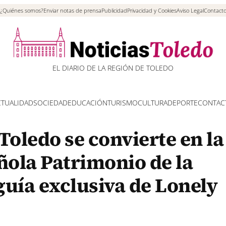
¿Quiénes somos?
Enviar notas de prensa
Publicidad
Privacidad y Cookies
Aviso Legal
Contact
EL DIARIO DE LA REGIÓN DE TOLEDO
CTUALIDAD
SOCIEDAD
EDUCACIÓN
TURISMO
CULTURA
DEPORTE
CONTAC
Toledo se convierte en la
ola Patrimonio de la
uía exclusiva de Lonely