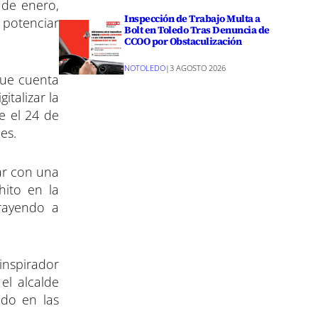
 de enero,
Inspección de Trabajo Multa a
 potenciar
Bolt en Toledo Tras Denuncia de
CCOO por Obstaculización
NOTOLEDO
|
3 AGOSTO 2026
 que cuenta
italizar la
e el 24 de
es.
ar con una
hito en la
trayendo a
inspirador
el alcalde
do en las