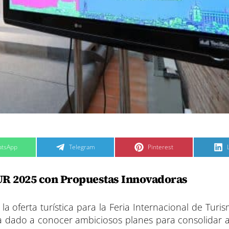
C
C
tsApp
Telegram
Pinterest
o
o
m
m
p
p
a
a
TUR 2025 con Propuestas Innovadoras
r
r
t
t
t
i
i
i
r
r
e
e
 oferta turística para la Feria Internacional de Turis
n
n
ha dado a conocer ambiciosos planes para consolidar a