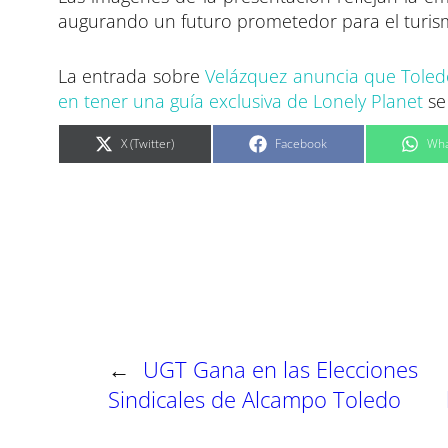
augurando un futuro prometedor para el turis
La entrada sobre
Velázquez anuncia que Toled
en tener una guía exclusiva de Lonely Planet
se
C
C
C
X (Twitter)
Facebook
Wha
o
o
o
m
m
m
p
p
p
a
a
a
r
r
r
t
t
t
i
i
i
r
r
r
e
e
e
n
n
n
←
UGT Gana en las Elecciones
Sindicales de Alcampo Toledo