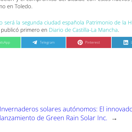
mo en Toledo.
o será la segunda ciudad española Patrimonio de la
 publicó primero en
Diario de Castilla-La Mancha
.
C
C
tsApp
Telegram
Pinterest
o
o
m
m
p
p
a
a
r
r
t
t
t
i
i
i
r
r
e
e
n
n
Invernaderos solares autónomos: El innovad
lanzamiento de Green Rain Solar Inc.
→