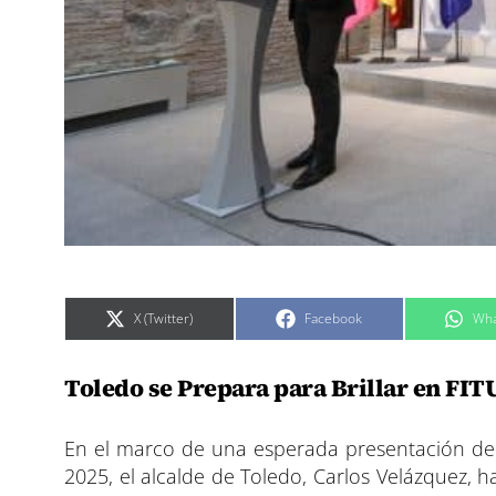
C
C
C
X (Twitter)
Facebook
Wha
o
o
o
m
m
m
p
p
p
a
a
a
Toledo se Prepara para Brillar en FI
r
r
r
t
t
t
i
i
i
r
r
r
e
e
e
En el marco de una esperada presentación de la
n
n
n
2025, el alcalde de Toledo, Carlos Velázquez, 