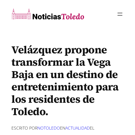
Saltar
al
contenido
Velázquez propone
transformar la Vega
Baja en un destino de
entretenimiento para
los residentes de
Toledo.
ESCRITO POR
NOTOLEDO
EN
ACTUALIDAD
EL