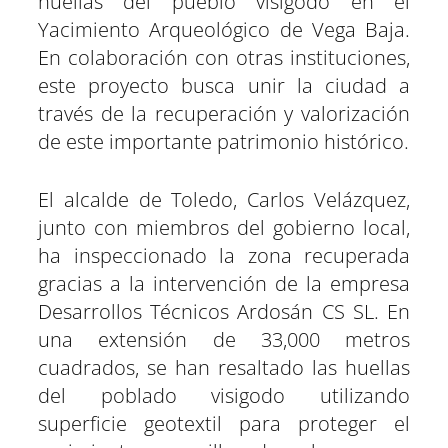
huellas del pueblo visigodo en el
n
n
n
n
n
n
Yacimiento Arqueológico de Vega Baja.
En colaboración con otras instituciones,
este proyecto busca unir la ciudad a
través de la recuperación y valorización
de este importante patrimonio histórico.
El alcalde de Toledo, Carlos Velázquez,
junto con miembros del gobierno local,
ha inspeccionado la zona recuperada
gracias a la intervención de la empresa
Desarrollos Técnicos Ardosán CS SL. En
una extensión de 33,000 metros
cuadrados, se han resaltado las huellas
del poblado visigodo utilizando
superficie geotextil para proteger el