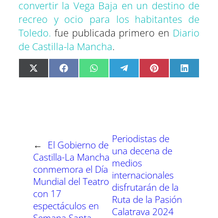
convertir la Vega Baja en un destino de
recreo y ocio para los habitantes de
Toledo.
fue publicada primero en
Diario
de Castilla-la Mancha
.
C
C
C
C
C
C
X
F
W
T
P
L
o
o
o
o
o
o
(
a
h
e
i
i
m
m
m
m
m
m
T
c
a
l
n
n
p
p
p
p
p
p
w
e
t
e
t
k
a
a
a
a
a
a
i
b
s
g
e
e
r
r
r
r
r
r
t
o
A
r
r
d
t
t
t
t
t
t
t
o
p
a
e
I
i
i
i
i
i
i
e
k
p
m
s
n
r
r
r
r
r
r
r
t
e
e
e
e
e
e
)
n
n
n
n
n
n
Periodistas de
←
El Gobierno de
una decena de
Castilla-La Mancha
medios
conmemora el Día
internacionales
Mundial del Teatro
disfrutarán de la
con 17
Ruta de la Pasión
espectáculos en
Calatrava 2024
Semana Santa.