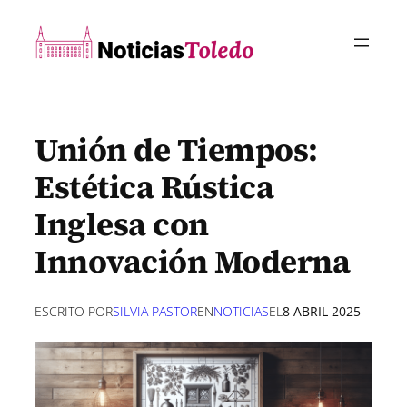
Saltar
al
contenido
Unión de Tiempos:
Estética Rústica
Inglesa con
Innovación Moderna
ESCRITO POR
SILVIA PASTOR
EN
NOTICIAS
EL
8 ABRIL 2025