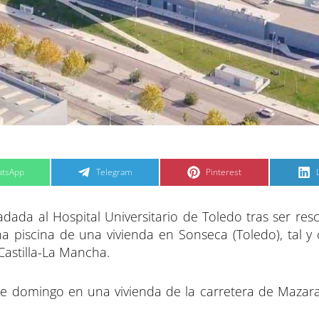
C
C
tsApp
Telegram
Pinterest
o
o
m
m
p
p
a
a
dada al Hospital Universitario de Toledo tras ser res
r
r
t
t
t
i
i
i
a piscina de una vivienda en Sonseca (Toledo), tal 
r
r
e
e
Castilla-La Mancha.
n
n
este domingo en una vivienda de la carretera de Maza