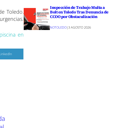
Inspección de Trabajo Multa a
de Toledo.
Bolt en Toledo Tras Denuncia de
CCOO por Obstaculización
 urgencias.
NOTOLEDO
|
3 AGOSTO 2026
piscina en
C
LinkedIn
o
m
p
a
r
r
e
n
da
el