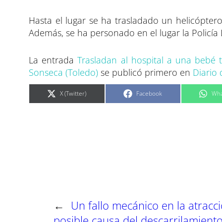
Hasta el lugar se ha trasladado un helicópter
Además, se ha personado en el lugar la Policía L
La entrada
Trasladan al hospital a una bebé
Sonseca (Toledo)
se publicó primero en
Diario 
C
C
C
X (Twitter)
Facebook
Wha
o
o
o
m
m
m
p
p
p
a
a
a
r
r
r
t
t
t
i
i
i
r
r
r
e
e
e
n
n
n
←
Un fallo mecánico en la atracci
posible causa del descarrilamiento