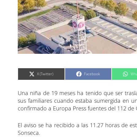
C
C
C
X (Twitter)
Facebook
Wha
o
o
o
m
m
m
p
p
p
a
a
a
Una niña de 19 meses ha tenido que ser trasla
r
r
r
t
t
t
i
i
i
sus familiares cuando estaba sumergida en un
r
r
r
e
e
e
confirmado a Europa Press fuentes del 112 de 
n
n
n
El aviso se ha recibido a las 11.27 horas de 
Sonseca.