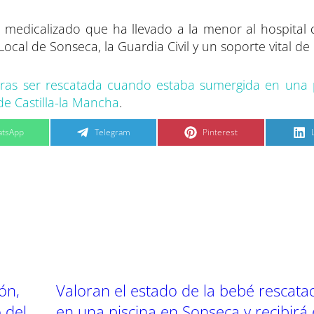
o medicalizado que ha llevado a la menor al hospital 
ocal de Sonseca, la Guardia Civil y un soporte vital de
 tras ser rescatada cuando estaba sumergida en una 
de Castilla-la Mancha
.
C
C
tsApp
Telegram
Pinterest
o
o
m
m
p
p
a
a
r
r
t
t
t
i
i
i
r
r
e
e
n
n
ón,
Valoran el estado de la bebé rescata
 del
en una piscina en Sonseca y recibirá 