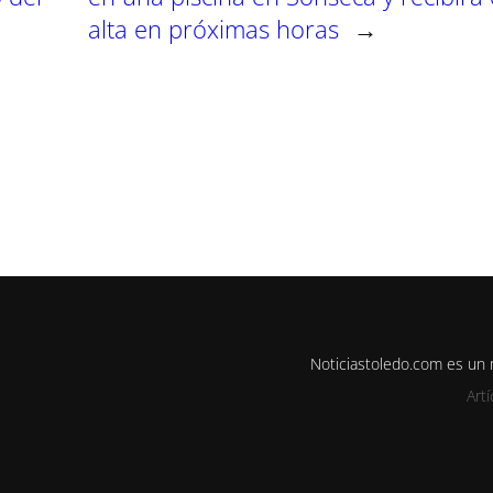
alta en próximas horas
→
Noticiastoledo.com es un
Art