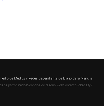
 medio de Medios y Redes dependiente de Diario de la Mancha
ículos patrocinados
Servicios de diseño web
Contacto
Sobre MyR