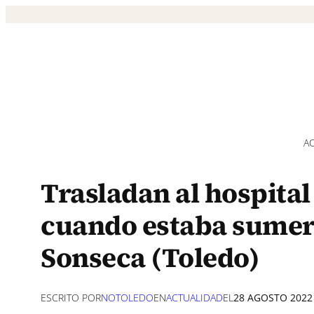
Saltar
al
contenido
A
Trasladan al hospital
cuando estaba sumerg
Sonseca (Toledo)
ESCRITO POR
NOTOLEDO
EN
ACTUALIDAD
EL
28 AGOSTO 2022