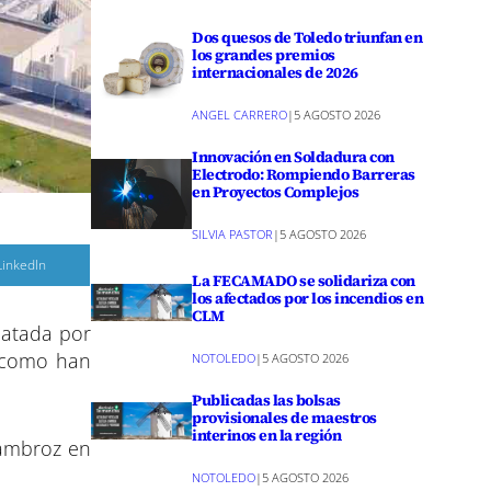
Dos quesos de Toledo triunfan en
los grandes premios
internacionales de 2026
ANGEL CARRERO
|
5 AGOSTO 2026
Innovación en Soldadura con
Electrodo: Rompiendo Barreras
en Proyectos Complejos
SILVIA PASTOR
|
5 AGOSTO 2026
C
LinkedIn
o
La FECAMADO se solidariza con
m
los afectados por los incendios en
p
CLM
a
catada por
r
y como han
NOTOLEDO
|
5 AGOSTO 2026
r
e
n
Publicadas las bolsas
provisionales de maestros
interinos en la región
rambroz en
NOTOLEDO
|
5 AGOSTO 2026