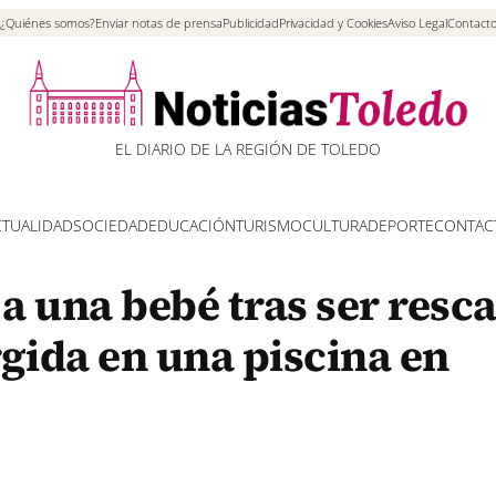
¿Quiénes somos?
Enviar notas de prensa
Publicidad
Privacidad y Cookies
Aviso Legal
Contact
EL DIARIO DE LA REGIÓN DE TOLEDO
CTUALIDAD
SOCIEDAD
EDUCACIÓN
TURISMO
CULTURA
DEPORTE
CONTAC
 a una bebé tras ser resc
ida en una piscina en