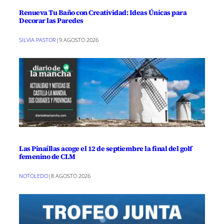
Renueva Tu Baño con Creatividad: Ideas Únicas para
Decorar las Paredes
SILVIA PASTOR
|
9 AGOSTO 2026
Las Pinaíllas acoge el 12 de septiembre la final del golf
femenino de CLM
NOTOLEDO
|
8 AGOSTO 2026