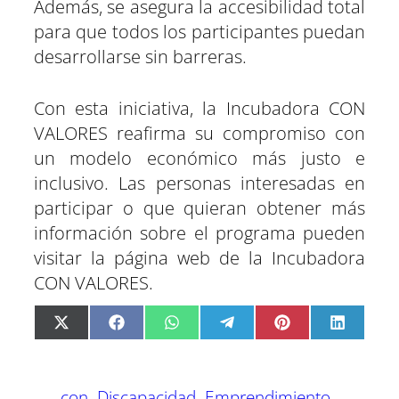
Además, se asegura la accesibilidad total
para que todos los participantes puedan
desarrollarse sin barreras.
Con esta iniciativa, la Incubadora CON
VALORES reafirma su compromiso con
un modelo económico más justo e
inclusivo. Las personas interesadas en
participar o que quieran obtener más
información sobre el programa pueden
visitar la página web de la Incubadora
CON VALORES.
C
C
C
C
C
C
X
F
W
T
P
L
o
o
o
o
o
o
(
a
h
e
i
i
m
m
m
m
m
m
T
c
a
l
n
n
p
p
p
p
p
p
w
e
t
e
t
k
a
a
a
a
a
a
i
b
s
g
e
e
r
r
r
r
r
r
t
o
A
r
r
d
t
t
t
t
t
t
t
o
p
a
e
I
con
Discapacidad
Emprendimiento