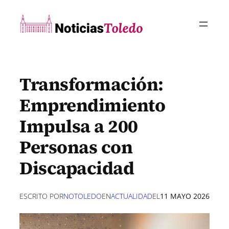
Saltar
al
contenido
Transformación:
Emprendimiento
Impulsa a 200
Personas con
Discapacidad
ESCRITO POR
NOTOLEDO
EN
ACTUALIDAD
EL
11 MAYO 2026