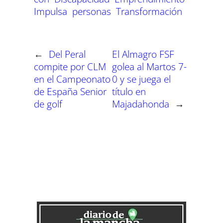
i
i
i
i
i
i
e
k
p
m
s
n
r
r
r
r
r
r
r
t
Impulsa
personas
Transformación
e
e
e
e
e
e
)
n
n
n
n
n
n
←
Del Peral
El Almagro FSF
compite por CLM
golea al Martos 7-
en el Campeonato
0 y se juega el
de España Senior
título en
de golf
Majadahonda
→