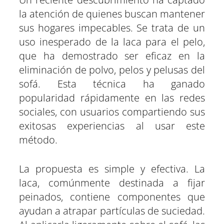
r
r
r
r
r
r
t
o
A
r
r
d
t
t
t
t
t
t
t
o
p
a
e
I
la atención de quienes buscan mantener
i
i
i
i
i
i
e
k
p
m
s
n
r
r
r
r
r
r
r
t
e
e
e
e
e
e
)
sus hogares impecables. Se trata de un
n
n
n
n
n
n
uso inesperado de la laca para el pelo,
que ha demostrado ser eficaz en la
eliminación de polvo, pelos y pelusas del
sofá. Esta técnica ha ganado
popularidad rápidamente en las redes
sociales, con usuarios compartiendo sus
exitosas experiencias al usar este
método.
La propuesta es simple y efectiva. La
laca, comúnmente destinada a fijar
peinados, contiene componentes que
ayudan a atrapar partículas de suciedad.