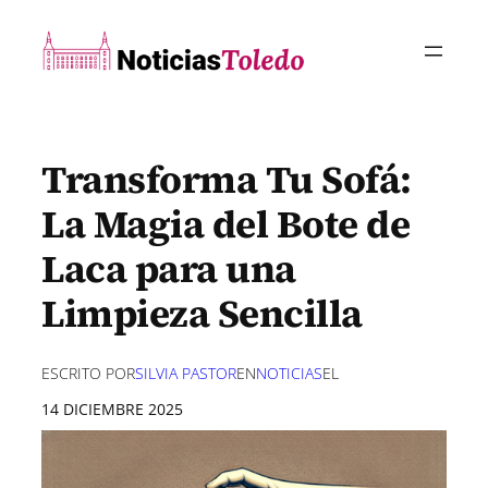
Saltar
al
contenido
Transforma Tu Sofá:
La Magia del Bote de
Laca para una
Limpieza Sencilla
ESCRITO POR
SILVIA PASTOR
EN
NOTICIAS
EL
14 DICIEMBRE 2025