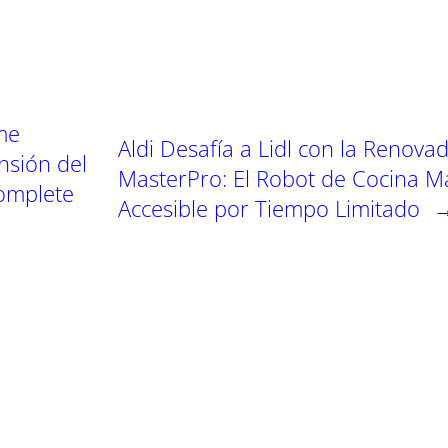
r
r
e
e
n
n
me
Aldi Desafía a Lidl con la Renova
nsión del
MasterPro: El Robot de Cocina M
complete
Accesible por Tiempo Limitado