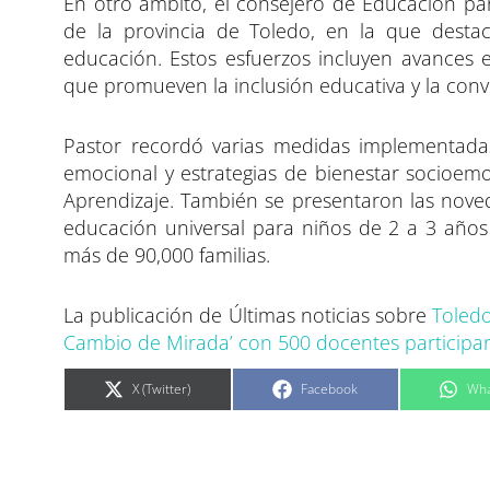
En otro ámbito, el consejero de Educación pa
de la provincia de Toledo, en la que desta
educación. Estos esfuerzos incluyen avances e
que promueven la inclusión educativa y la conv
Pastor recordó varias medidas implementada
emocional y estrategias de bienestar socioem
Aprendizaje. También se presentaron las noveda
educación universal para niños de 2 a 3 años
más de 90,000 familias.
La publicación de Últimas noticias sobre
Toledo
Cambio de Mirada’ con 500 docentes participa
C
C
C
X (Twitter)
Facebook
Wha
o
o
o
m
m
m
p
p
p
a
a
a
r
r
r
t
t
t
i
i
i