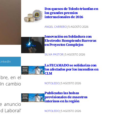
Dos quesos de Toledo triunfan en
los grandes premios
internacionales de 2026
ANGEL CARRERO
|
5 AGOSTO 2026
Innovación en Soldadura con
Electrodo: Rompiendo Barreras
en Proyectos Complejos
SILVIA PASTOR
|
5 AGOSTO 2026
C
LinkedIn
o
La FECAMADO se solidariza con
m
los afectados por los incendios en
p
CLM
a
bre, en el
r
‘Un cambio
NOTOLEDO
|
5 AGOSTO 2026
r
e
n
Publicadas las bolsas
provisionales de maestros
interinos en la región
te anuncio
ad Laboral’
NOTOLEDO
|
5 AGOSTO 2026