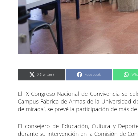
C
C
C
X (Twitter)
Facebook
Wha
o
o
o
m
m
m
p
p
p
a
a
a
El IX Congreso Nacional de Convivencia se cel
r
r
r
t
t
t
i
i
i
Campus Fábrica de Armas de la Universidad de
r
r
r
e
e
e
de mirada’, se prevé la participación de más de 
n
n
n
El consejero de Educación, Cultura y Deporte
durante su intervención en la Comisión de Convi