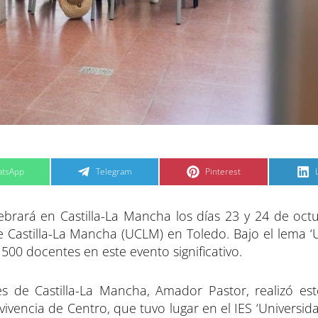
C
C
tsApp
Telegram
Pinterest
o
o
m
m
p
p
a
a
ebrará en Castilla-La Mancha los días 23 y 24 de octu
r
r
t
t
t
i
i
i
 Castilla-La Mancha (UCLM) en Toledo. Bajo el lema 
r
r
e
e
500 docentes en este evento significativo.
n
n
s de Castilla-La Mancha, Amador Pastor, realizó es
vencia de Centro, que tuvo lugar en el IES ‘Universid