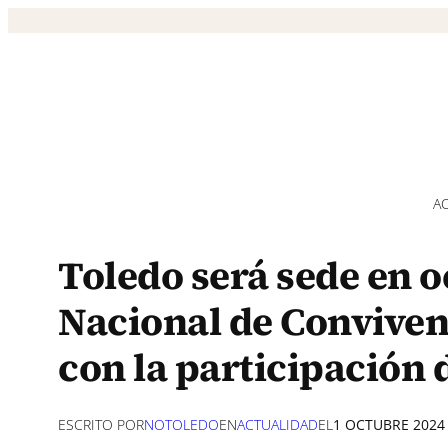
Saltar
al
contenido
A
Toledo será sede en o
Nacional de Conviven
con la participación 
ESCRITO POR
NOTOLEDO
EN
ACTUALIDAD
EL
1 OCTUBRE 2024