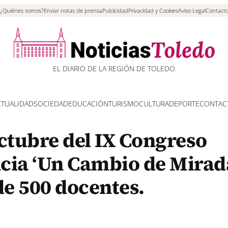
¿Quiénes somos?
Enviar notas de prensa
Publicidad
Privacidad y Cookies
Aviso Legal
Contact
EL DIARIO DE LA REGIÓN DE TOLEDO
CTUALIDAD
SOCIEDAD
EDUCACIÓN
TURISMO
CULTURA
DEPORTE
CONTAC
ctubre del IX Congreso
cia ‘Un Cambio de Mirad
de 500 docentes.