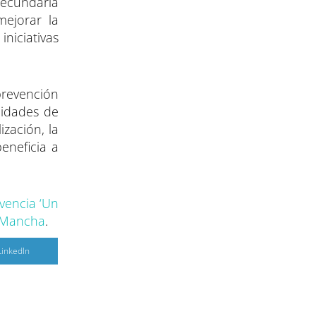
Secundaria
mejorar la
niciativas
prevención
nidades de
zación, la
eneficia a
vencia ‘Un
a Mancha
.
C
LinkedIn
o
m
p
a
r