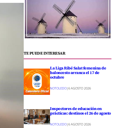
TE PUEDE INTERESAR
La Liga Ribé Salat femenina de
baloncesto arranca el 17 de
octubre
NOTOLEDO
|
6 AGOSTO 2026
Inspectores de educación en
prácticas: destinos el 26 de agosto
NOTOLEDO
|
6 AGOSTO 2026