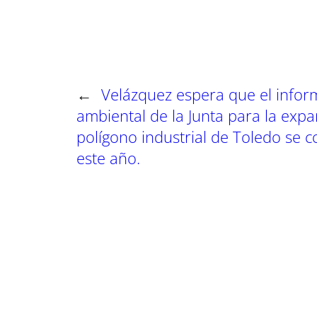
r
r
r
e
e
e
n
n
n
←
Velázquez espera que el infor
ambiental de la Junta para la expa
polígono industrial de Toledo se 
este año.