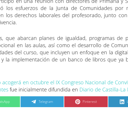
rticipó en una reunión con directores de Primaria y 
có los esfuerzos de la Junta de Comunidades por 
n los derechos laborales del profesorado, junto con i
ivencia.
s, que abarcan planes de igualdad, programas de 
ocional en las aulas, así como el desarrollo de Comu
des del curso, que incluyen un enfoque en la digitali
 y la implementación de un banco de libros que ya b
 acogerá en octubre el IX Congreso Nacional de Convi
ntes
fue inicialmente difundida en
Diario de Castilla-L
C
C
tsApp
Telegram
Pinterest
o
o
m
m
p
p
a
a
r
r
t
t
t
i
i
i