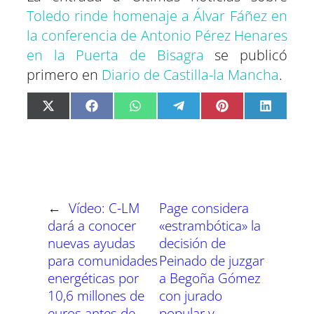
Toledo rinde homenaje a Álvar Fáñez en
la conferencia de Antonio Pérez Henares
en la Puerta de Bisagra
se publicó
primero en
Diario de Castilla-la Mancha
.
C
C
C
C
C
C
X
F
W
T
P
L
o
o
o
o
o
o
(
a
h
e
i
i
m
m
m
m
m
m
T
c
a
l
n
n
p
p
p
p
p
p
w
e
t
e
t
k
a
a
a
a
a
a
i
b
s
g
e
e
r
r
r
r
r
r
t
o
A
r
r
d
t
t
t
t
t
t
t
o
p
a
e
I
i
i
i
i
i
i
e
k
p
m
s
n
r
r
r
r
r
r
r
t
e
e
e
e
e
e
)
n
n
n
n
n
n
←
Vídeo: C-LM
Page considera
dará a conocer
«estrambótica» la
nuevas ayudas
decisión de
para comunidades
Peinado de juzgar
energéticas por
a Begoña Gómez
10,6 millones de
con jurado
euros antes de
popular y