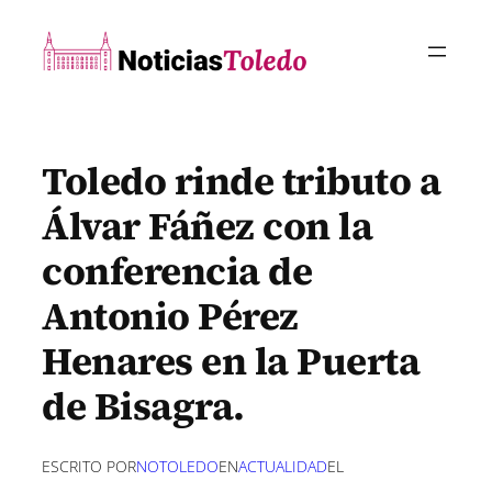
Saltar
al
contenido
Toledo rinde tributo a
Álvar Fáñez con la
conferencia de
Antonio Pérez
Henares en la Puerta
de Bisagra.
ESCRITO POR
NOTOLEDO
EN
ACTUALIDAD
EL