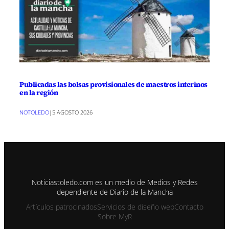
Publicadas las bolsas provisionales de maestros interinos
en la región
NOTOLEDO
|
5 AGOSTO 2026
Noticiastoledo.com es un medio de Medios y Redes
dependiente de Diario de la Mancha
Artículos patrocinados
Servicios de diseño web
Contacto
Sobre MyR