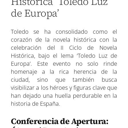
Histórica ‘Toledo Luz
e
e
e
e
e
e
)
n
n
n
n
n
n
de Europa’
Toledo se ha consolidado como el
corazón de la novela histórica con la
celebración del II Ciclo de Novela
Histórica, bajo el lema ‘Toledo Luz de
Europa’. Este evento no solo rinde
homenaje a la rica herencia de la
ciudad, sino que también busca
visibilizar a los héroes y figuras clave que
han dejado una huella perdurable en la
historia de España.
Conferencia de Apertura: