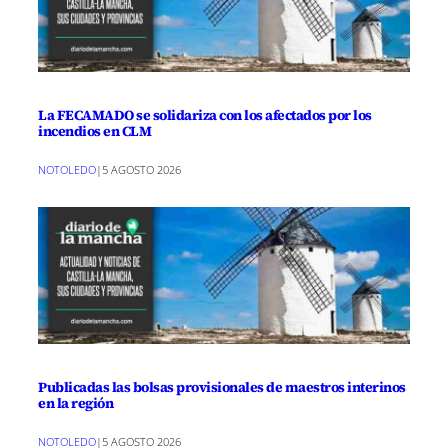
La FECAMADO se solidariza con los afectados por los
incendios en CLM
NOTOLEDO
|
5 AGOSTO 2026
Publicadas las bolsas provisionales de maestros interinos
en la región
NOTOLEDO
|
5 AGOSTO 2026