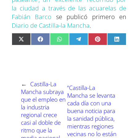
la ciudad a través de las acuarelas de
Fabián Barco
se publicó primero en
Diario de Castilla-la Mancha
.
C
C
C
C
C
C
X
F
W
T
P
L
o
o
o
o
o
o
(
a
h
e
i
i
m
m
m
m
m
m
T
c
a
l
n
n
p
p
p
p
p
p
w
e
t
e
t
k
a
a
a
a
a
a
i
b
s
g
e
e
r
r
r
r
r
r
t
o
A
r
r
d
t
t
t
t
t
t
t
o
p
a
e
I
i
i
i
i
i
i
e
k
p
m
s
n
r
r
r
r
r
r
r
t
e
e
e
e
e
e
)
n
n
n
n
n
n
←
Castilla-La
“Castilla-La
Mancha subraya
Mancha se levanta
que el empleo en
cada día con una
la industria
buena noticia para
regional crece
la sanidad pública,
casi al doble de
mientras regiones
ritmo que la
vecinas no lo están
media nacional