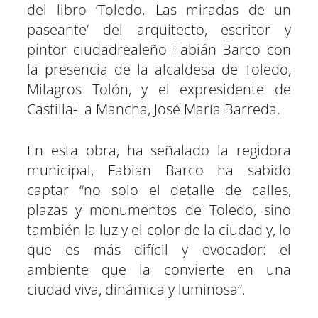
e
e
e
e
e
e
)
del libro ‘Toledo. Las miradas de un
n
n
n
n
n
n
paseante’ del arquitecto, escritor y
pintor ciudadrealeño Fabián Barco con
la presencia de la alcaldesa de Toledo,
Milagros Tolón, y el expresidente de
Castilla-La Mancha, José María Barreda.
En esta obra, ha señalado la regidora
municipal, Fabian Barco ha sabido
captar “no solo el detalle de calles,
plazas y monumentos de Toledo, sino
también la luz y el color de la ciudad y, lo
que es más difícil y evocador: el
ambiente que la convierte en una
ciudad viva, dinámica y luminosa”.