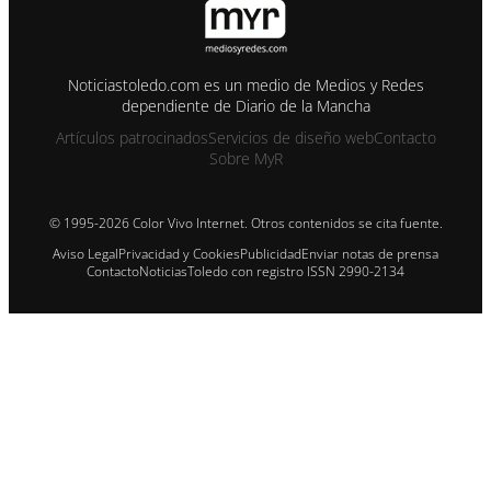
Noticiastoledo.com es un medio de Medios y Redes
dependiente de Diario de la Mancha
Artículos patrocinados
Servicios de diseño web
Contacto
Sobre MyR
© 1995-2026 Color Vivo Internet. Otros contenidos se cita fuente.
Aviso Legal
Privacidad y Cookies
Publicidad
Enviar notas de prensa
Contacto
NoticiasToledo con registro ISSN 2990-2134