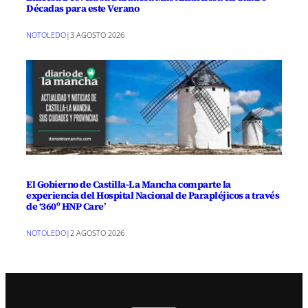
Décadas para este Verano
NOTOLEDO
|
3 AGOSTO 2026
El Gobierno de Castilla-La Mancha comparte la
experiencia del Hospital Nacional de Parapléjicos a través
de ‘360º HNP Care’
NOTOLEDO
|
2 AGOSTO 2026