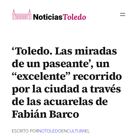
Saltar
al
contenido
‘Toledo. Las miradas
de un paseante’, un
“excelente” recorrido
por la ciudad a través
de las acuarelas de
Fabián Barco
ESCRITO POR
NOTOLEDO
EN
CULTURA
EL