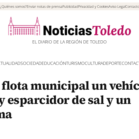
¿Quiénes somos?
Enviar notas de prensa
Publicidad
Privacidad y Cookies
Aviso Legal
Contact
EL DIARIO DE LA REGIÓN DE TOLEDO
CTUALIDAD
SOCIEDAD
EDUCACIÓN
TURISMO
CULTURA
DEPORTE
CONTAC
 flota municipal un vehí
y esparcidor de sal y un
ma