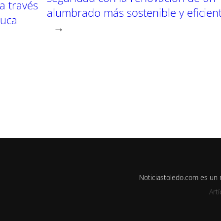
a través
alumbrado más sostenible y eficien
duca
→
Noticiastoledo.com es un
Art