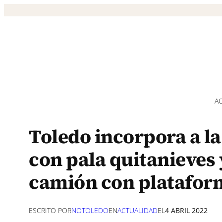
Saltar
al
contenido
A
Toledo incorpora a la
con pala quitanieves 
camión con platafor
ESCRITO POR
NOTOLEDO
EN
ACTUALIDAD
EL
4 ABRIL 2022