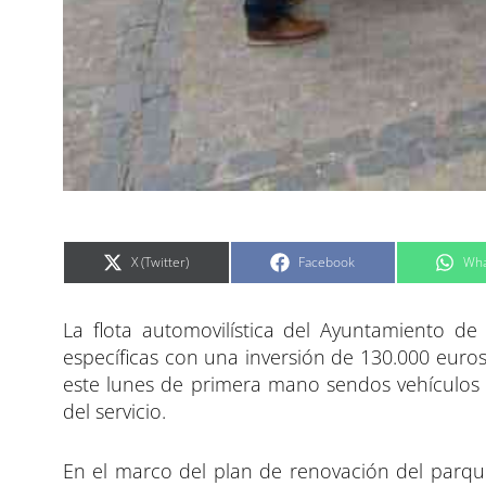
C
C
C
X (Twitter)
Facebook
Wha
o
o
o
m
m
m
p
p
p
a
a
a
La flota automovilística del Ayuntamiento de
r
r
r
t
t
t
i
i
i
específicas con una inversión de 130.000 euros.
r
r
r
e
e
e
este lunes de primera mano sendos vehículos e
n
n
n
del servicio.
En el marco del plan de renovación del parqu