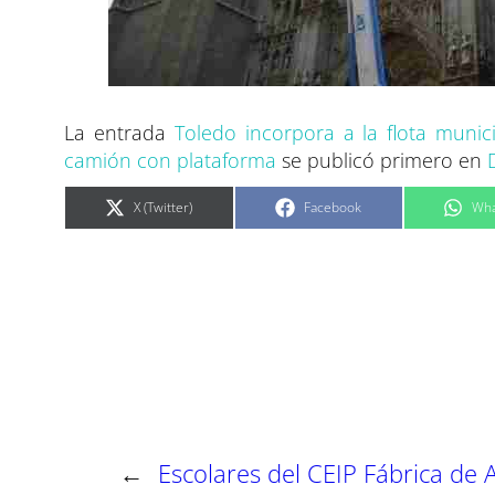
La entrada
Toledo incorpora a la flota munic
camión con plataforma
se publicó primero en
C
C
C
X (Twitter)
Facebook
Wha
o
o
o
m
m
m
p
p
p
a
a
a
r
r
r
t
t
t
i
i
i
r
r
r
e
e
e
n
n
n
←
Escolares del CEIP Fábrica de