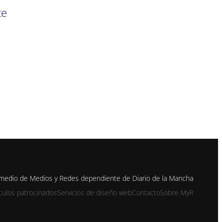
te
 medio de Medios y Redes dependiente de Diario de la Mancha
ículos patrocinados
Servicios de diseño web
Contacto
Sobre MyR