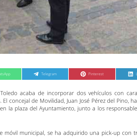
C
C
tsApp
Telegram
Pinterest
o
o
m
m
p
p
a
a
 Toledo acaba de incorporar dos vehículos con carac
r
r
t
t
t
i
i
i
 El concejal de Movilidad, Juan José Pérez del Pino, 
r
r
e
e
n la plaza del Ayuntamiento, junto a los responsable
n
n
e móvil municipal, se ha adquirido una pick-up con t