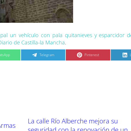
ipal un vehículo con pala quitanieves y esparcidor d
Diario de Castilla-la Mancha
.
C
C
tsApp
Telegram
Pinterest
o
o
m
m
p
p
a
a
r
r
t
t
t
i
i
i
r
r
e
e
n
n
La calle Río Alberche mejora su
 Armas
seguridad con la renovación de un