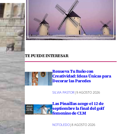
TE PUEDE INTERESAR
Renueva Tu Baño con
Creatividad: Ideas Únicas para
Decorar las Paredes
SILVIA PASTOR
|
9 AGOSTO 2026
Las Pinaíllas acoge el 12 de
septiembre la final del golf
femenino de CLM
NOTOLEDO
|
8 AGOSTO 2026