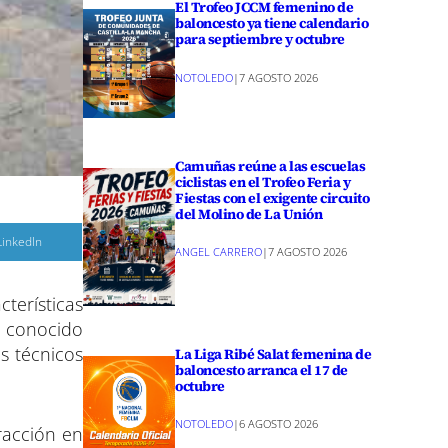
El Trofeo JCCM femenino de
baloncesto ya tiene calendario
para septiembre y octubre
NOTOLEDO
|
7 AGOSTO 2026
Camuñas reúne a las escuelas
ciclistas en el Trofeo Feria y
Fiestas con el exigente circuito
del Molino de La Unión
C
LinkedIn
o
ANGEL CARRERO
|
7 AGOSTO 2026
m
p
a
terísticas
r
ha conocido
r
e
s técnicos
La Liga Ribé Salat femenina de
n
baloncesto arranca el 17 de
octubre
NOTOLEDO
|
6 AGOSTO 2026
racción en