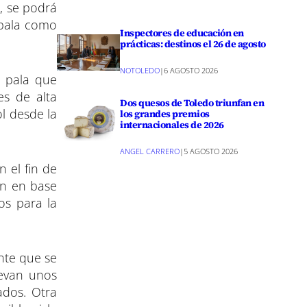
o, se podrá
 pala como
Inspectores de educación en
prácticas: destinos el 26 de agosto
NOTOLEDO
|
6 AGOSTO 2026
a pala que
es de alta
Dos quesos de Toledo triunfan en
ol desde la
los grandes premios
internacionales de 2026
ANGEL CARRERO
|
5 AGOSTO 2026
 el fin de
ón en base
os para la
nte que se
levan unos
ados. Otra