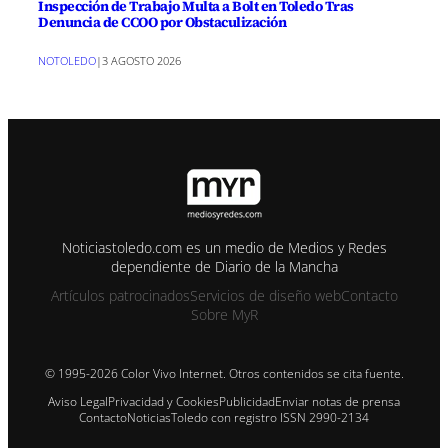
Inspección de Trabajo Multa a Bolt en Toledo Tras
Denuncia de CCOO por Obstaculización
NOTOLEDO
|
3 AGOSTO 2026
Noticiastoledo.com es un medio de Medios y Redes
dependiente de Diario de la Mancha
Artículos patrocinados
Servicios de diseño web
Contacto
Sobre MyR
© 1995-2026 Color Vivo Internet. Otros contenidos se cita fuente.
Aviso Legal
Privacidad y Cookies
Publicidad
Enviar notas de prensa
Contacto
NoticiasToledo con registro ISSN 2990-2134