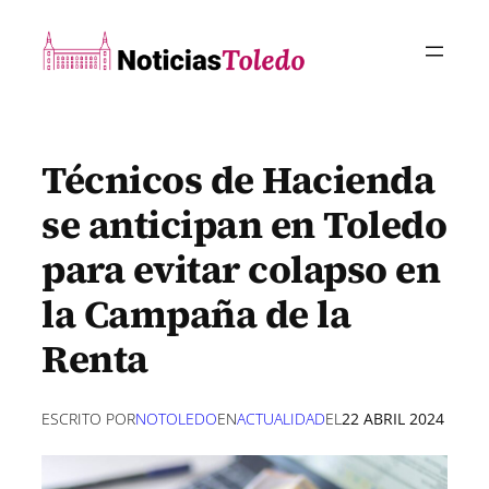
Saltar
al
contenido
Técnicos de Hacienda
se anticipan en Toledo
para evitar colapso en
la Campaña de la
Renta
ESCRITO POR
NOTOLEDO
EN
ACTUALIDAD
EL
22 ABRIL 2024