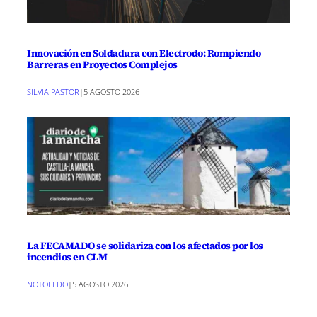
Innovación en Soldadura con Electrodo: Rompiendo
Barreras en Proyectos Complejos
SILVIA PASTOR
|
5 AGOSTO 2026
La FECAMADO se solidariza con los afectados por los
incendios en CLM
NOTOLEDO
|
5 AGOSTO 2026