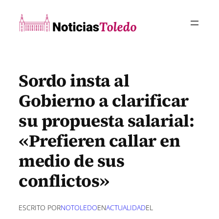
Saltar
al
contenido
Sordo insta al
Gobierno a clarificar
su propuesta salarial:
«Prefieren callar en
medio de sus
conflictos»
ESCRITO POR
NOTOLEDO
EN
ACTUALIDAD
EL