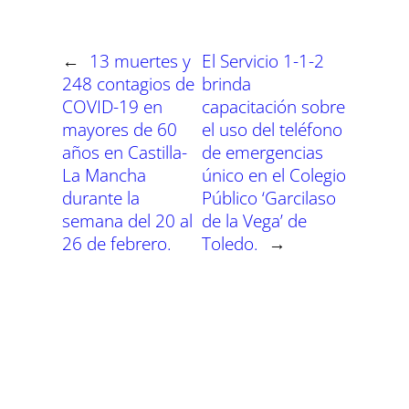
i
i
i
i
i
i
e
k
p
m
s
n
r
r
r
r
r
r
r
t
e
e
e
e
e
e
)
n
n
n
n
n
n
←
13 muertes y
El Servicio 1-1-2
248 contagios de
brinda
COVID-19 en
capacitación sobre
mayores de 60
el uso del teléfono
años en Castilla-
de emergencias
La Mancha
único en el Colegio
durante la
Público ‘Garcilaso
semana del 20 al
de la Vega’ de
26 de febrero.
Toledo.
→