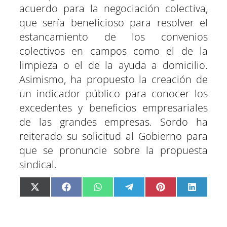
acuerdo para la negociación colectiva,
que sería beneficioso para resolver el
estancamiento de los convenios
colectivos en campos como el de la
limpieza o el de la ayuda a domicilio.
Asimismo, ha propuesto la creación de
un indicador público para conocer los
excedentes y beneficios empresariales
de las grandes empresas. Sordo ha
reiterado su solicitud al Gobierno para
que se pronuncie sobre la propuesta
sindical.
C
C
C
C
C
C
X
F
W
T
P
L
o
o
o
o
o
o
(
a
h
e
i
i
m
m
m
m
m
m
T
c
a
l
n
n
p
p
p
p
p
p
w
e
t
e
t
k
a
a
a
a
a
a
i
b
s
g
e
e
r
r
r
r
r
r
t
o
A
r
r
d
t
t
t
t
t
t
t
o
p
a
e
I