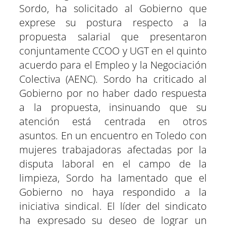
t
t
t
t
t
t
t
o
p
a
e
I
Sordo, ha solicitado al Gobierno que
i
i
i
i
i
i
e
k
p
m
s
n
r
r
r
r
r
r
r
t
e
e
e
e
e
e
)
exprese su postura respecto a la
n
n
n
n
n
n
propuesta salarial que presentaron
conjuntamente CCOO y UGT en el quinto
acuerdo para el Empleo y la Negociación
Colectiva (AENC). Sordo ha criticado al
Gobierno por no haber dado respuesta
a la propuesta, insinuando que su
atención está centrada en otros
asuntos. En un encuentro en Toledo con
mujeres trabajadoras afectadas por la
disputa laboral en el campo de la
limpieza, Sordo ha lamentado que el
Gobierno no haya respondido a la
iniciativa sindical. El líder del sindicato
ha expresado su deseo de lograr un