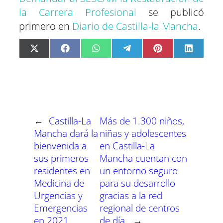
la Carrera Profesional
se publicó
primero en
Diario de Castilla-la Mancha
.
C
C
C
C
C
C
X
F
W
T
P
L
o
o
o
o
o
o
(
a
h
e
i
i
m
m
m
m
m
m
T
c
a
l
n
n
p
p
p
p
p
p
w
e
t
e
t
k
a
a
a
a
a
a
i
b
s
g
e
e
r
r
r
r
r
r
t
o
A
r
r
d
t
t
t
t
t
t
t
o
p
a
e
I
i
i
i
i
i
i
e
k
p
m
s
n
r
r
r
r
r
r
r
t
e
e
e
e
e
e
)
n
n
n
n
n
n
←
Castilla-La
Más de 1.300 niños,
Mancha dará la
niñas y adolescentes
bienvenida a
en Castilla-La
sus primeros
Mancha cuentan con
residentes en
un entorno seguro
Medicina de
para su desarrollo
Urgencias y
gracias a la red
Emergencias
regional de centros
en 2021.
de día.
→