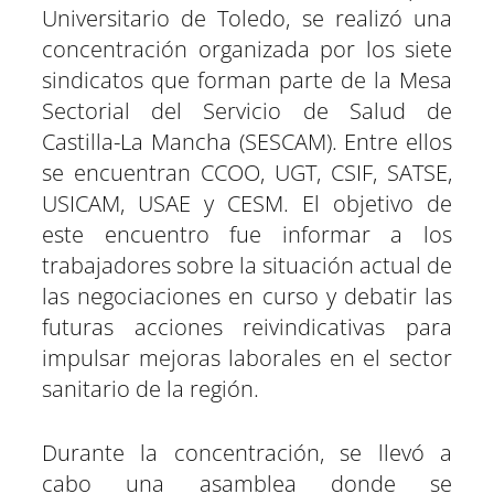
t
t
t
t
t
t
t
o
p
a
e
I
Universitario de Toledo, se realizó una
i
i
i
i
i
i
e
k
p
m
s
n
r
r
r
r
r
r
r
t
e
e
e
e
e
e
)
concentración organizada por los siete
n
n
n
n
n
n
sindicatos que forman parte de la Mesa
Sectorial del Servicio de Salud de
Castilla-La Mancha (SESCAM). Entre ellos
se encuentran CCOO, UGT, CSIF, SATSE,
USICAM, USAE y CESM. El objetivo de
este encuentro fue informar a los
trabajadores sobre la situación actual de
las negociaciones en curso y debatir las
futuras acciones reivindicativas para
impulsar mejoras laborales en el sector
sanitario de la región.
Durante la concentración, se llevó a
cabo una asamblea donde se