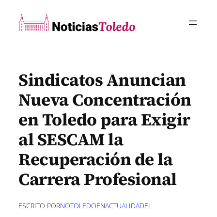
Saltar
al
contenido
Sindicatos Anuncian
Nueva Concentración
en Toledo para Exigir
al SESCAM la
Recuperación de la
Carrera Profesional
ESCRITO POR
NOTOLEDO
EN
ACTUALIDAD
EL