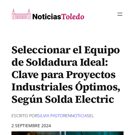
Saltar
al
contenido
Seleccionar el Equipo
de Soldadura Ideal:
Clave para Proyectos
Industriales Óptimos,
Según Solda Electric
ESCRITO POR
SILVIA PASTOR
EN
NOTICIAS
EL
2 SEPTIEMBRE 2024