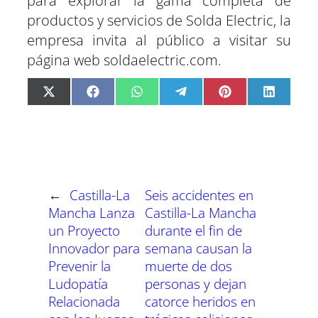
para explorar la gama completa de
productos y servicios de Solda Electric, la
empresa invita al público a visitar su
página web soldaelectric.com.
C
C
C
C
C
C
X
F
W
T
P
L
o
o
o
o
o
o
(
a
h
e
i
i
m
m
m
m
m
m
T
c
a
l
n
n
p
p
p
p
p
p
w
e
t
e
t
k
a
a
a
a
a
a
i
b
s
g
e
e
r
r
r
r
r
r
t
o
A
r
r
d
t
t
t
t
t
t
t
o
p
a
e
I
i
i
i
i
i
i
e
k
p
m
s
n
r
r
r
r
r
r
r
t
e
e
e
e
e
e
)
n
n
n
n
n
n
←
Castilla-La
Seis accidentes en
Mancha Lanza
Castilla-La Mancha
un Proyecto
durante el fin de
Innovador para
semana causan la
Prevenir la
muerte de dos
Ludopatía
personas y dejan
Relacionada
catorce heridos en