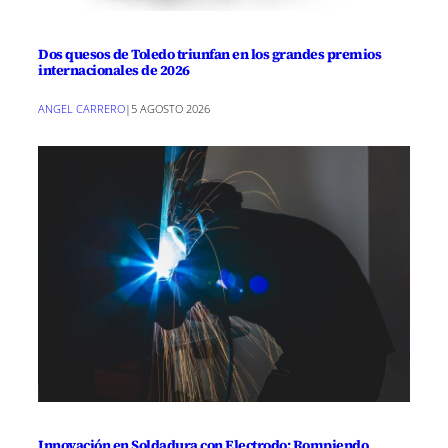
Dos quesos de Toledo triunfan en los grandes premios
internacionales de 2026
ANGEL CARRERO
|
5 AGOSTO 2026
Innovación en Soldadura con Electrodo: Rompiendo