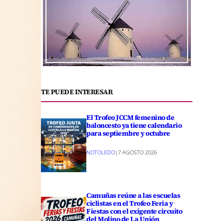
TE PUEDE INTERESAR
El Trofeo JCCM femenino de
baloncesto ya tiene calendario
para septiembre y octubre
NOTOLEDO
|
7 AGOSTO 2026
Camuñas reúne a las escuelas
ciclistas en el Trofeo Feria y
Fiestas con el exigente circuito
del Molino de La Unión