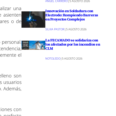
ANGEL CARRERO
|
5 AGOSTO 2026
alizar una
Innovación en Soldadura con
e asienten
Electrodo: Rompiendo Barreras
en Proyectos Complejos
lares o de
SILVIA PASTOR
|
5 AGOSTO 2026
La FECAMADO se solidariza con
o personal.
los afectados por los incendios en
tendencia,
CLM
lemente el
NOTOLEDO
|
5 AGOSTO 2026
elleno son
s usuarios
o. Además,
ciones con
n perfecto