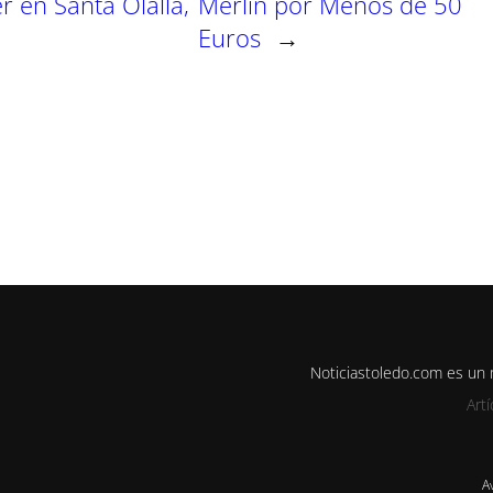
 en Santa Olalla,
Merlin por Menos de 50
Euros
→
Noticiastoledo.com es un
Art
A