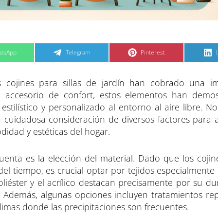
C
C
tsApp
Telegram
Pinterest
o
o
m
m
p
p
a
a
s cojines para sillas de jardín han cobrado una i
r
r
t
t
t
i
i
i
un accesorio de confort, estos elementos han demo
r
r
e
e
ilístico y personalizado al entorno al aire libre. No
n
n
na cuidadosa consideración de diversos factores para 
didad y estéticas del hogar.
uenta es la elección del material. Dado que los cojin
el tiempo, es crucial optar por tejidos especialmente
poliéster y el acrílico destacan precisamente por su du
l. Además, algunas opciones incluyen tratamientos rep
climas donde las precipitaciones son frecuentes.