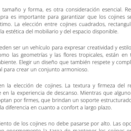
a tamaño y forma, es otra consideración esencial. Re
mpra es importante para garantizar que los cojines s
imo. La elección entre cojines cuadrados, rectangu
 estética del mobiliario y del espacio disponible.
eden ser un vehículo para expresar creatividad y estil
omo las geometrías y las flores tropicales, están en 
iente. Elegir un diseño que también respete y comp
al para crear un conjunto armonioso.
 la elección de cojines. La textura y firmeza del r
e en la experiencia de descanso. Mientras que alguno
 optan por firmes, que brindan un soporte estructurad
 diferencia en cuanto a confort a largo plazo.
miento de los cojines no debe pasarse por alto. Las op
litan enormemente la tarea de mantener los cojines e