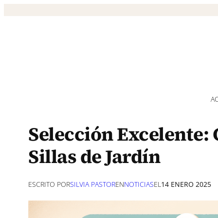
Saltar
al
contenido
A
Selección Excelente: 
Sillas de Jardín
ESCRITO POR
SILVIA PASTOR
EN
NOTICIAS
EL
14 ENERO 2025