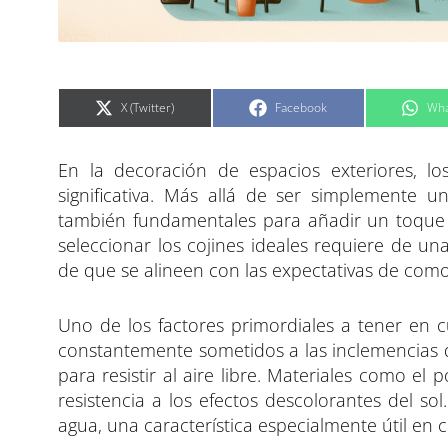
C
C
C
X (Twitter)
Facebook
Wha
o
o
o
m
m
m
p
p
p
a
a
a
En la decoración de espacios exteriores, lo
r
r
r
t
t
t
i
i
i
significativa. Más allá de ser simplemente 
r
r
r
e
e
e
también fundamentales para añadir un toque est
n
n
n
seleccionar los cojines ideales requiere de u
de que se alineen con las expectativas de como
Uno de los factores primordiales a tener en c
constantemente sometidos a las inclemencias d
para resistir al aire libre. Materiales como el 
resistencia a los efectos descolorantes del so
agua, una característica especialmente útil en 