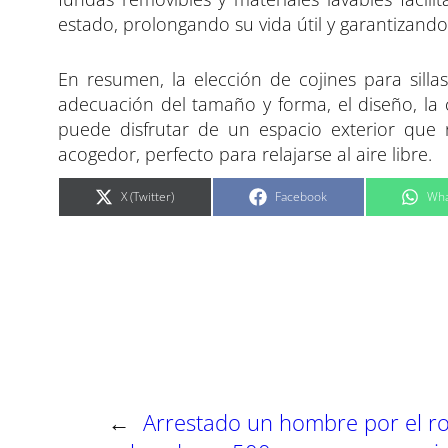
estado, prolongando su vida útil y garantizand
En resumen, la elección de cojines para silla
adecuación del tamaño y forma, el diseño, la
puede disfrutar de un espacio exterior que 
acogedor, perfecto para relajarse al aire libre.
C
C
C
X (Twitter)
Facebook
Wha
o
o
o
m
m
m
p
p
p
a
a
a
r
r
r
t
t
t
i
i
i
r
r
r
e
e
e
n
n
n
←
Arrestado un hombre por el r