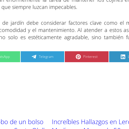
o que siempre luzcan impecables.
s de jardín debe considerar factores clave como el ma
 comodidad y el mantenimiento. Al atender a estos as
no solo es estéticamente agradable, sino también f
C
C
tsApp
Telegram
Pinterest
o
o
m
m
p
p
a
a
r
r
t
t
t
i
i
i
r
r
e
e
n
n
obo de un bolso
Increíbles Hallazgos en Ler