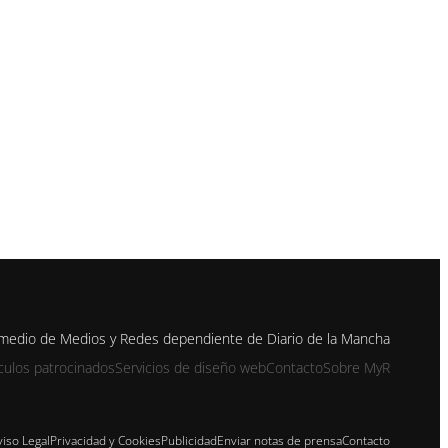
 medio de Medios y Redes dependiente de Diario de la Mancha
ículos patrocinados
Servicios de diseño web
Contacto
Sobre MyR
viso Legal
Privacidad y Cookies
Publicidad
Enviar notas de prensa
Contacto