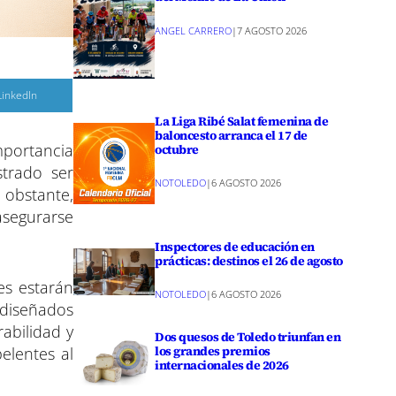
ANGEL CARRERO
|
7 AGOSTO 2026
C
LinkedIn
o
m
La Liga Ribé Salat femenina de
p
baloncesto arranca el 17 de
a
mportancia
r
octubre
strado ser
r
NOTOLEDO
|
6 AGOSTO 2026
e
 obstante,
n
asegurarse
Inspectores de educación en
prácticas: destinos el 26 de agosto
es estarán
NOTOLEDO
|
6 AGOSTO 2026
 diseñados
rabilidad y
Dos quesos de Toledo triunfan en
los grandes premios
elentes al
internacionales de 2026