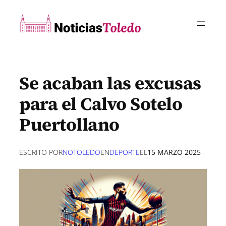
Saltar
al
contenido
Se acaban las excusas
para el Calvo Sotelo
Puertollano
ESCRITO POR
NOTOLEDO
EN
DEPORTE
EL
15 MARZO 2025