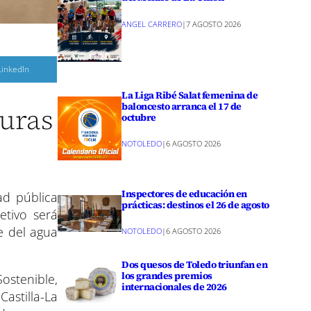
ANGEL CARRERO
|
7 AGOSTO 2026
C
LinkedIn
o
m
p
La Liga Ribé Salat femenina de
a
baloncesto arranca el 17 de
turas
r
octubre
r
e
NOTOLEDO
|
6 AGOSTO 2026
n
Inspectores de educación en
ad pública
prácticas: destinos el 26 de agosto
etivo será
e del agua
NOTOLEDO
|
6 AGOSTO 2026
Dos quesos de Toledo triunfan en
los grandes premios
ostenible,
internacionales de 2026
Castilla-La