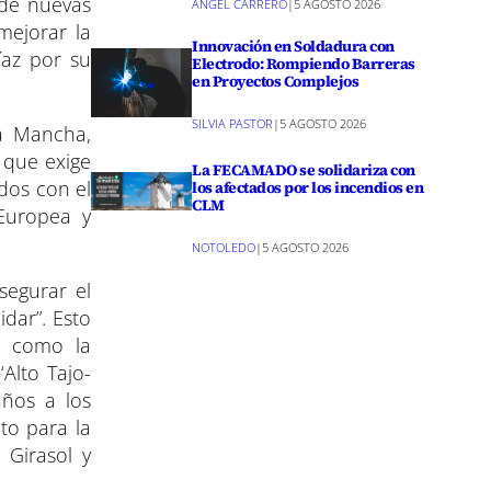
 de nuevas
ANGEL CARRERO
|
5 AGOSTO 2026
mejorar la
Innovación en Soldadura con
íaz por su
Electrodo: Rompiendo Barreras
en Proyectos Complejos
SILVIA PASTOR
|
5 AGOSTO 2026
La Mancha,
 que exige
La FECAMADO se solidariza con
ados con el
los afectados por los incendios en
CLM
 Europea y
NOTOLEDO
|
5 AGOSTO 2026
segurar el
dar”. Esto
, como la
Alto Tajo-
años a los
to para la
 Girasol y