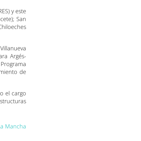
ES) y este
cete); San
hiloeches
Villanueva
ara Argés-
l Programa
amiento de
o el cargo
structuras
-La Mancha