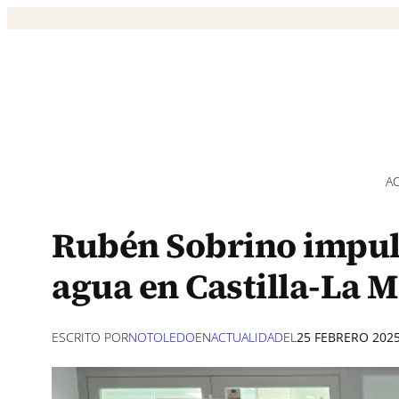
Saltar
al
contenido
A
Rubén Sobrino impuls
agua en Castilla-La 
ESCRITO POR
NOTOLEDO
EN
ACTUALIDAD
EL
25 FEBRERO 202