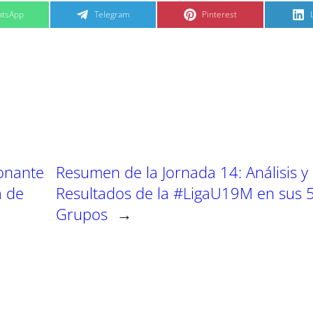
C
C
tsApp
Telegram
Pinterest
o
o
m
m
p
p
a
a
r
r
t
t
t
i
i
i
r
r
e
e
n
n
onante
Resumen de la Jornada 14: Análisis y
a de
Resultados de la #LigaU19M en sus 
Grupos
→