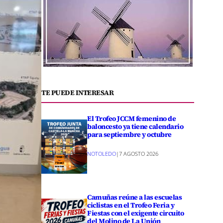
TE PUEDE INTERESAR
El Trofeo JCCM femenino de
baloncesto ya tiene calendario
para septiembre y octubre
NOTOLEDO
|
7 AGOSTO 2026
Camuñas reúne a las escuelas
ciclistas en el Trofeo Feria y
Fiestas con el exigente circuito
del Molino de La Unión