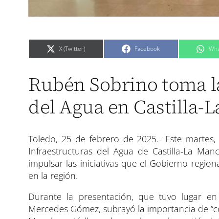
C
C
C
X (Twitter)
Facebook
Wha
o
o
o
m
m
m
p
p
p
a
a
a
Rubén Sobrino toma la
r
r
r
t
t
t
i
i
i
r
r
r
del Agua en Castilla-
e
e
e
n
n
n
Toledo, 25 de febrero de 2025.- Este martes,
Infraestructuras del Agua de Castilla-La Manc
impulsar las iniciativas que el Gobierno regio
en la región.
Durante la presentación, que tuvo lugar en 
Mercedes Gómez, subrayó la importancia de “cons