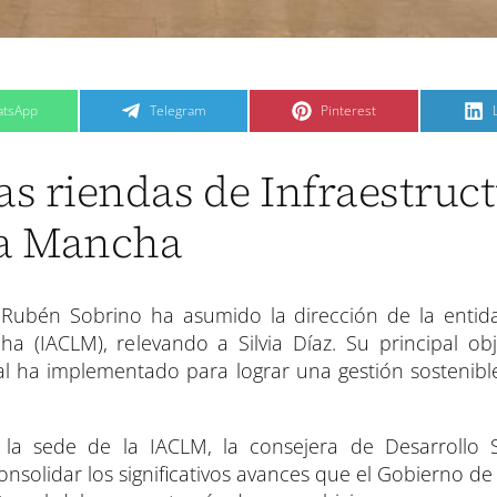
C
C
tsApp
Telegram
Pinterest
o
o
m
m
p
p
a
a
s riendas de Infraestruc
r
r
t
t
t
i
i
i
r
r
La Mancha
e
e
n
n
 Rubén Sobrino ha asumido la dirección de la entid
ha (IACLM), relevando a Silvia Díaz. Su principal obj
nal ha implementado para lograr una gestión sostenibl
la sede de la IACLM, la consejera de Desarrollo S
olidar los significativos avances que el Gobierno de 