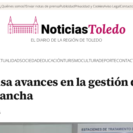
¿Quiénes somos?
Enviar notas de prensa
Publicidad
Privacidad y Cookies
Aviso Legal
Contact
EL DIARIO DE LA REGIÓN DE TOLEDO
CTUALIDAD
SOCIEDAD
EDUCACIÓN
TURISMO
CULTURA
DEPORTE
CONTAC
a avances en la gestión 
Mancha
5