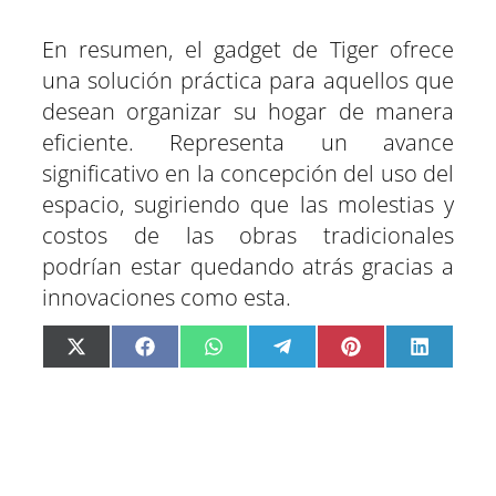
En resumen, el gadget de Tiger ofrece
una solución práctica para aquellos que
desean organizar su hogar de manera
eficiente. Representa un avance
significativo en la concepción del uso del
espacio, sugiriendo que las molestias y
costos de las obras tradicionales
podrían estar quedando atrás gracias a
innovaciones como esta.
C
C
C
C
C
C
X
F
W
T
P
L
o
o
o
o
o
o
(
a
h
e
i
i
m
m
m
m
m
m
T
c
a
l
n
n
p
p
p
p
p
p
w
e
t
e
t
k
a
a
a
a
a
a
i
b
s
g
e
e
r
r
r
r
r
r
t
o
A
r
r
d
t
t
t
t
t
t
t
o
p
a
e
I
i
i
i
i
i
i
e
k
p
m
s
n
r
r
r
r
r
r
r
t
e
e
e
e
e
e
)
n
n
n
n
n
n