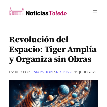
Saltar
al
contenido
Revolución del
Espacio: Tiger Amplía
y Organiza sin Obras
ESCRITO POR
SILVIA PASTOR
EN
NOTICIAS
EL
11 JULIO 2025